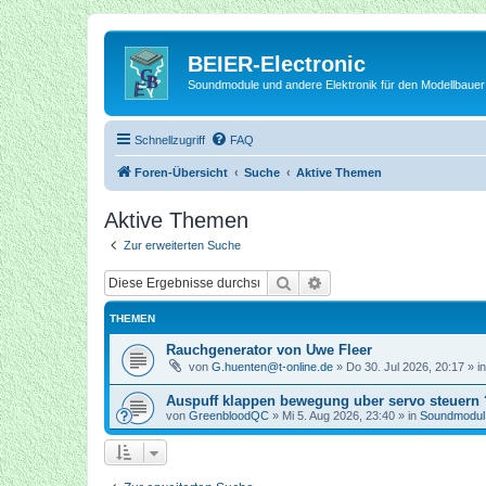
BEIER-Electronic
Soundmodule und andere Elektronik für den Modellbauer
Schnellzugriff
FAQ
Foren-Übersicht
Suche
Aktive Themen
Aktive Themen
Zur erweiterten Suche
Suche
Erweiterte Suche
THEMEN
Rauchgenerator von Uwe Fleer
von
G.huenten@t-online.de
»
Do 30. Jul 2026, 20:17
» i
Auspuff klappen bewegung uber servo steuern 
von
GreenbloodQC
»
Mi 5. Aug 2026, 23:40
» in
Soundmodu