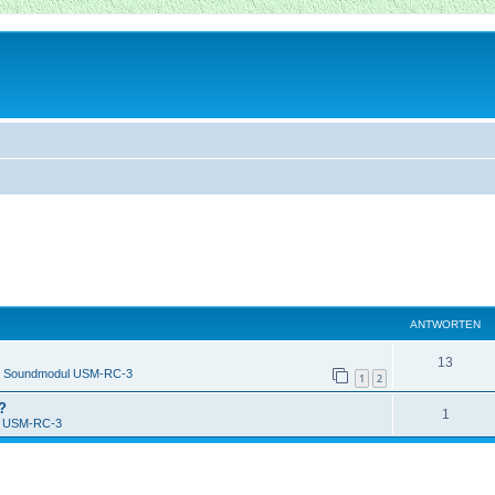
ANTWORTEN
13
n
Soundmodul USM-RC-3
1
2
?
1
l USM-RC-3