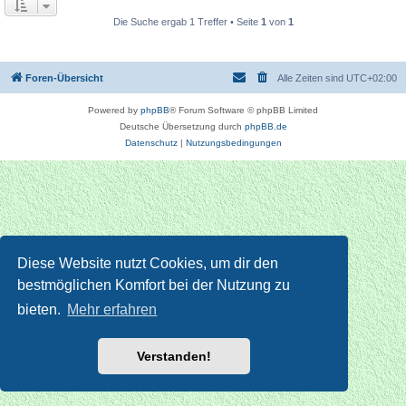
Die Suche ergab 1 Treffer • Seite
1
von
1
Foren-Übersicht
Alle Zeiten sind
UTC+02:00
Powered by
phpBB
® Forum Software © phpBB Limited
Deutsche Übersetzung durch
phpBB.de
Datenschutz
|
Nutzungsbedingungen
Diese Website nutzt Cookies, um dir den
bestmöglichen Komfort bei der Nutzung zu
bieten.
Mehr erfahren
Verstanden!