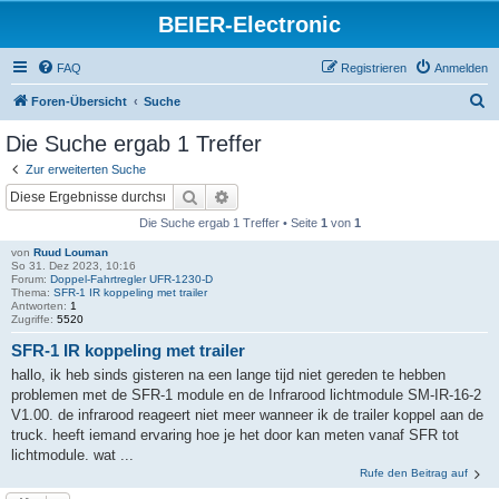
BEIER-Electronic
FAQ
Registrieren
Anmelden
S
Foren-Übersicht
Suche
u
Die Suche ergab 1 Treffer
c
Zur erweiterten Suche
h
Suche
Erweiterte Suche
e
Die Suche ergab 1 Treffer • Seite
1
von
1
von
Ruud Louman
So 31. Dez 2023, 10:16
Forum:
Doppel-Fahrtregler UFR-1230-D
Thema:
SFR-1 IR koppeling met trailer
Antworten:
1
Zugriffe:
5520
SFR-1 IR koppeling met trailer
hallo, ik heb sinds gisteren na een lange tijd niet gereden te hebben
problemen met de SFR-1 module en de Infrarood lichtmodule SM-IR-16-2
V1.00. de infrarood reageert niet meer wanneer ik de trailer koppel aan de
truck. heeft iemand ervaring hoe je het door kan meten vanaf SFR tot
lichtmodule. wat ...
Rufe den Beitrag auf