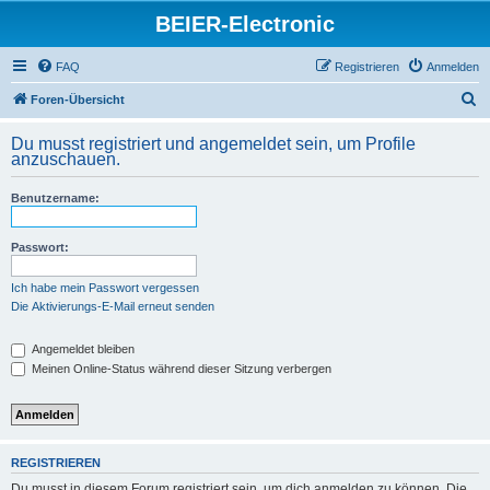
BEIER-Electronic
FAQ
Registrieren
Anmelden
S
Foren-Übersicht
u
Du musst registriert und angemeldet sein, um Profile
c
anzuschauen.
h
Benutzername:
e
Passwort:
Ich habe mein Passwort vergessen
Die Aktivierungs-E-Mail erneut senden
Angemeldet bleiben
Meinen Online-Status während dieser Sitzung verbergen
REGISTRIEREN
Du musst in diesem Forum registriert sein, um dich anmelden zu können. Die