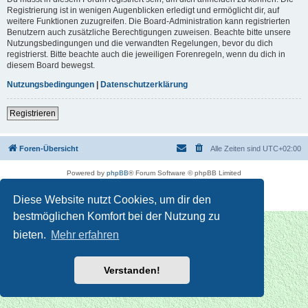
Registrierung ist in wenigen Augenblicken erledigt und ermöglicht dir, auf
weitere Funktionen zuzugreifen. Die Board-Administration kann registrierten
Benutzern auch zusätzliche Berechtigungen zuweisen. Beachte bitte unsere
Nutzungsbedingungen und die verwandten Regelungen, bevor du dich
registrierst. Bitte beachte auch die jeweiligen Forenregeln, wenn du dich in
diesem Board bewegst.
Nutzungsbedingungen
|
Datenschutzerklärung
Registrieren
Foren-Übersicht
Alle Zeiten sind
UTC+02:00
Powered by
phpBB
® Forum Software © phpBB Limited
Deutsche Übersetzung durch
phpBB.de
Datenschutz
|
Nutzungsbedingungen
Diese Website nutzt Cookies, um dir den
bestmöglichen Komfort bei der Nutzung zu
bieten.
Mehr erfahren
Verstanden!