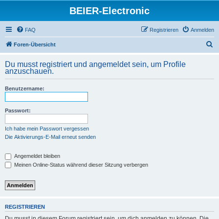
BEIER-Electronic
FAQ
Registrieren
Anmelden
S
Foren-Übersicht
u
Du musst registriert und angemeldet sein, um Profile
c
anzuschauen.
h
Benutzername:
e
Passwort:
Ich habe mein Passwort vergessen
Die Aktivierungs-E-Mail erneut senden
Angemeldet bleiben
Meinen Online-Status während dieser Sitzung verbergen
REGISTRIEREN
Du musst in diesem Forum registriert sein, um dich anmelden zu können. Die