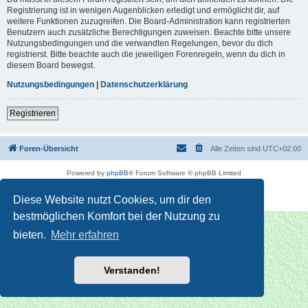
Registrierung ist in wenigen Augenblicken erledigt und ermöglicht dir, auf
weitere Funktionen zuzugreifen. Die Board-Administration kann registrierten
Benutzern auch zusätzliche Berechtigungen zuweisen. Beachte bitte unsere
Nutzungsbedingungen und die verwandten Regelungen, bevor du dich
registrierst. Bitte beachte auch die jeweiligen Forenregeln, wenn du dich in
diesem Board bewegst.
Nutzungsbedingungen
|
Datenschutzerklärung
Registrieren
Foren-Übersicht
Alle Zeiten sind
UTC+02:00
Powered by
phpBB
® Forum Software © phpBB Limited
Deutsche Übersetzung durch
phpBB.de
Datenschutz
|
Nutzungsbedingungen
Diese Website nutzt Cookies, um dir den
bestmöglichen Komfort bei der Nutzung zu
bieten.
Mehr erfahren
Verstanden!