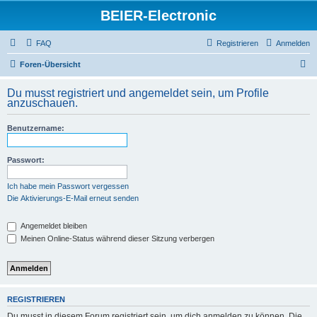
BEIER-Electronic
FAQ
Registrieren
Anmelden
S
Foren-Übersicht
u
Du musst registriert und angemeldet sein, um Profile
c
anzuschauen.
h
Benutzername:
e
Passwort:
Ich habe mein Passwort vergessen
Die Aktivierungs-E-Mail erneut senden
Angemeldet bleiben
Meinen Online-Status während dieser Sitzung verbergen
REGISTRIEREN
Du musst in diesem Forum registriert sein, um dich anmelden zu können. Die