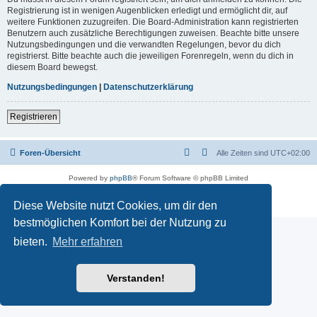
Registrierung ist in wenigen Augenblicken erledigt und ermöglicht dir, auf
weitere Funktionen zuzugreifen. Die Board-Administration kann registrierten
Benutzern auch zusätzliche Berechtigungen zuweisen. Beachte bitte unsere
Nutzungsbedingungen und die verwandten Regelungen, bevor du dich
registrierst. Bitte beachte auch die jeweiligen Forenregeln, wenn du dich in
diesem Board bewegst.
Nutzungsbedingungen
|
Datenschutzerklärung
Registrieren
Foren-Übersicht
Alle Zeiten sind
UTC+02:00
Powered by
phpBB
® Forum Software © phpBB Limited
Deutsche Übersetzung durch
phpBB.de
Datenschutz
|
Nutzungsbedingungen
Diese Website nutzt Cookies, um dir den
bestmöglichen Komfort bei der Nutzung zu
bieten.
Mehr erfahren
Verstanden!