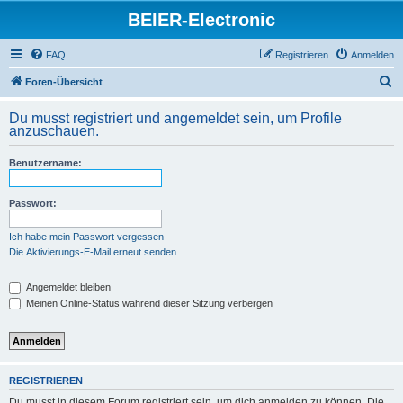
BEIER-Electronic
FAQ
Registrieren
Anmelden
S
Foren-Übersicht
u
Du musst registriert und angemeldet sein, um Profile
c
anzuschauen.
h
Benutzername:
e
Passwort:
Ich habe mein Passwort vergessen
Die Aktivierungs-E-Mail erneut senden
Angemeldet bleiben
Meinen Online-Status während dieser Sitzung verbergen
REGISTRIEREN
Du musst in diesem Forum registriert sein, um dich anmelden zu können. Die