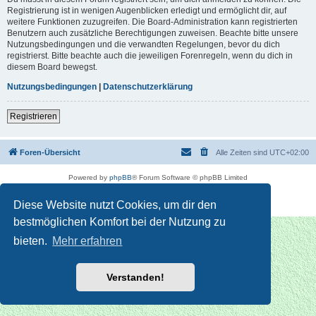
Registrierung ist in wenigen Augenblicken erledigt und ermöglicht dir, auf
weitere Funktionen zuzugreifen. Die Board-Administration kann registrierten
Benutzern auch zusätzliche Berechtigungen zuweisen. Beachte bitte unsere
Nutzungsbedingungen und die verwandten Regelungen, bevor du dich
registrierst. Bitte beachte auch die jeweiligen Forenregeln, wenn du dich in
diesem Board bewegst.
Nutzungsbedingungen
|
Datenschutzerklärung
Registrieren
Foren-Übersicht
Alle Zeiten sind
UTC+02:00
Powered by
phpBB
® Forum Software © phpBB Limited
Deutsche Übersetzung durch
phpBB.de
Datenschutz
|
Nutzungsbedingungen
Diese Website nutzt Cookies, um dir den
bestmöglichen Komfort bei der Nutzung zu
bieten.
Mehr erfahren
Verstanden!