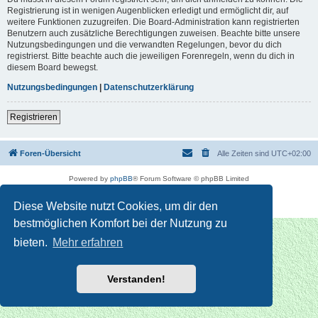
Registrierung ist in wenigen Augenblicken erledigt und ermöglicht dir, auf
weitere Funktionen zuzugreifen. Die Board-Administration kann registrierten
Benutzern auch zusätzliche Berechtigungen zuweisen. Beachte bitte unsere
Nutzungsbedingungen und die verwandten Regelungen, bevor du dich
registrierst. Bitte beachte auch die jeweiligen Forenregeln, wenn du dich in
diesem Board bewegst.
Nutzungsbedingungen
|
Datenschutzerklärung
Registrieren
Foren-Übersicht
Alle Zeiten sind
UTC+02:00
Powered by
phpBB
® Forum Software © phpBB Limited
Deutsche Übersetzung durch
phpBB.de
Datenschutz
|
Nutzungsbedingungen
Diese Website nutzt Cookies, um dir den
bestmöglichen Komfort bei der Nutzung zu
bieten.
Mehr erfahren
Verstanden!