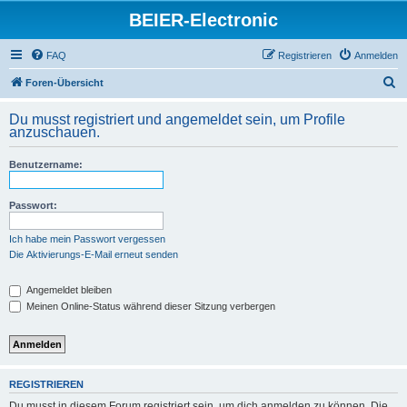
BEIER-Electronic
FAQ
Registrieren
Anmelden
S
Foren-Übersicht
u
Du musst registriert und angemeldet sein, um Profile
c
anzuschauen.
h
Benutzername:
e
Passwort:
Ich habe mein Passwort vergessen
Die Aktivierungs-E-Mail erneut senden
Angemeldet bleiben
Meinen Online-Status während dieser Sitzung verbergen
REGISTRIEREN
Du musst in diesem Forum registriert sein, um dich anmelden zu können. Die