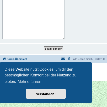
Foren-Übersicht
Alle Zeiten sind
UTC+02:00
Powered by
phpBB
® Forum Software © phpBB Limited
Diese Website nutzt Cookies, um dir den
Deutsche Übersetzung durch
phpBB.de
bestmöglichen Komfort bei der Nutzung zu
Datenschutz
|
Nutzungsbedingungen
bieten.
Mehr erfahren
Verstanden!