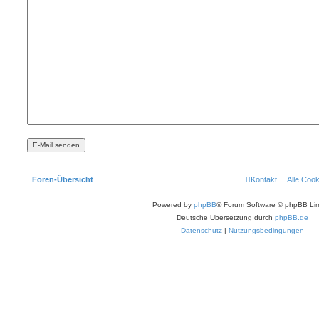
Foren-Übersicht
Kontakt
Alle Coo
Powered by
phpBB
® Forum Software © phpBB Lim
Deutsche Übersetzung durch
phpBB.de
Datenschutz
|
Nutzungsbedingungen