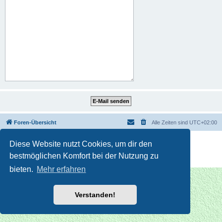
Foren-Übersicht
Alle Zeiten sind
UTC+02:00
Powered by
phpBB
® Forum Software © phpBB Limited
Diese Website nutzt Cookies, um dir den
Deutsche Übersetzung durch
phpBB.de
bestmöglichen Komfort bei der Nutzung zu
Datenschutz
|
Nutzungsbedingungen
bieten.
Mehr erfahren
Verstanden!