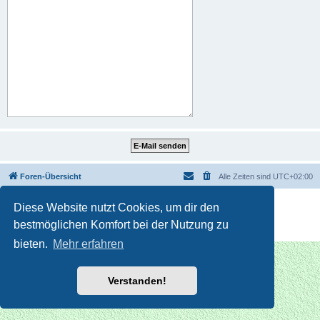
Foren-Übersicht
Alle Zeiten sind
UTC+02:00
Powered by
phpBB
® Forum Software © phpBB Limited
Diese Website nutzt Cookies, um dir den
Deutsche Übersetzung durch
phpBB.de
bestmöglichen Komfort bei der Nutzung zu
Datenschutz
|
Nutzungsbedingungen
bieten.
Mehr erfahren
Verstanden!