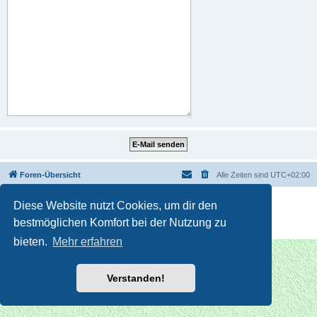
Foren-Übersicht
Alle Zeiten sind
UTC+02:00
Powered by
phpBB
® Forum Software © phpBB Limited
Diese Website nutzt Cookies, um dir den
Deutsche Übersetzung durch
phpBB.de
bestmöglichen Komfort bei der Nutzung zu
Datenschutz
|
Nutzungsbedingungen
bieten.
Mehr erfahren
Verstanden!