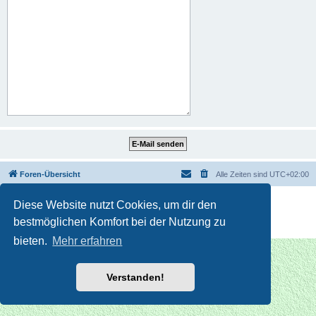
Foren-Übersicht
Alle Zeiten sind
UTC+02:00
Powered by
phpBB
® Forum Software © phpBB Limited
Diese Website nutzt Cookies, um dir den
Deutsche Übersetzung durch
phpBB.de
bestmöglichen Komfort bei der Nutzung zu
Datenschutz
|
Nutzungsbedingungen
bieten.
Mehr erfahren
Verstanden!