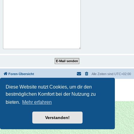
Foren-Übersicht
Alle Zeiten sind
UTC+02:00
Powered by
phpBB
® Forum Software © phpBB Limited
Diese Website nutzt Cookies, um dir den
Deutsche Übersetzung durch
phpBB.de
bestmöglichen Komfort bei der Nutzung zu
Datenschutz
|
Nutzungsbedingungen
bieten.
Mehr erfahren
Verstanden!