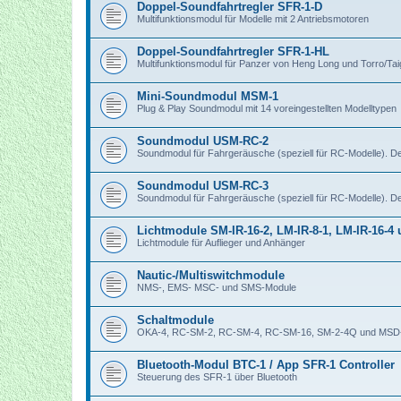
Doppel-Soundfahrtregler SFR-1-D
Multifunktionsmodul für Modelle mit 2 Antriebsmotoren
Doppel-Soundfahrtregler SFR-1-HL
Multifunktionsmodul für Panzer von Heng Long und Torro/Ta
Mini-Soundmodul MSM-1
Plug & Play Soundmodul mit 14 voreingestellten Modelltypen
Soundmodul USM-RC-2
Soundmodul für Fahrgeräusche (speziell für RC-Modelle). 
Soundmodul USM-RC-3
Soundmodul für Fahrgeräusche (speziell für RC-Modelle). 
Lichtmodule SM-IR-16-2, LM-IR-8-1, LM-IR-16-4
Lichtmodule für Auflieger und Anhänger
Nautic-/Multiswitchmodule
NMS-, EMS- MSC- und SMS-Module
Schaltmodule
OKA-4, RC-SM-2, RC-SM-4, RC-SM-16, SM-2-4Q und MSD
Bluetooth-Modul BTC-1 / App SFR-1 Controller
Steuerung des SFR-1 über Bluetooth