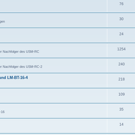
76
30
igen
24
1254
Der Nachfolger des USM-RC
240
Der Nachfolger des USM-RC-2
 und LM-BT-16-4
218
109
35
-16
14