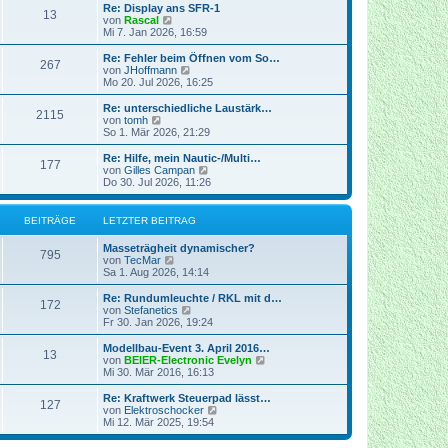
t
r
e
Re: Display ans SFR-1
r
13
B
s
N
von
Rascal
a
e
t
e
Mi 7. Jan 2026, 16:59
g
i
e
u
t
r
e
Re: Fehler beim Öffnen vom So…
r
267
B
s
N
von
JHoffmann
a
e
t
e
Mo 20. Jul 2026, 16:25
g
i
e
u
t
r
e
Re: unterschiedliche Laustärk…
r
2115
B
s
N
von
tomh
a
e
t
e
So 1. Mär 2026, 21:29
g
i
e
u
t
r
e
Re: Hilfe, mein Nautic-/Multi…
r
177
B
s
N
von
Gilles Campan
a
e
t
e
Do 30. Jul 2026, 11:26
g
i
e
u
t
r
e
r
B
s
BEITRÄGE
LETZTER BEITRAG
a
e
t
g
i
e
Masseträgheit dynamischer?
t
r
795
N
von
TecMar
r
B
e
Sa 1. Aug 2026, 14:14
a
e
u
g
i
e
Re: Rundumleuchte / RKL mit d…
t
172
s
N
von
Stefanetics
r
t
e
Fr 30. Jan 2026, 19:24
a
e
u
g
r
e
Modellbau-Event 3. April 2016…
13
B
s
N
von
BEIER-Electronic Evelyn
e
t
e
Mi 30. Mär 2016, 16:13
i
e
u
t
r
e
Re: Kraftwerk Steuerpad lässt…
r
127
B
s
N
von
Elektroschocker
a
e
t
e
Mi 12. Mär 2025, 19:54
g
i
e
u
t
r
e