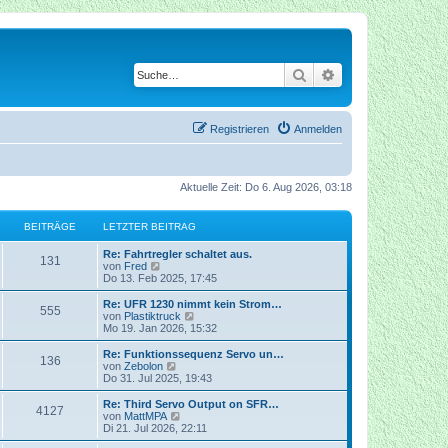
Suche
Erweiterte Suche
Registrieren
Anmelden
Aktuelle Zeit: Do 6. Aug 2026, 03:18
BEITRÄGE
LETZTER BEITRAG
Re: Fahrtregler schaltet aus.
131
N
von
Fred
e
Do 13. Feb 2025, 17:45
u
e
Re: UFR 1230 nimmt kein Strom…
555
s
N
von
Plastiktruck
t
e
Mo 19. Jan 2026, 15:32
e
u
r
e
Re: Funktionssequenz Servo un…
136
B
s
N
von
Zebolon
e
t
e
Do 31. Jul 2025, 19:43
i
e
u
t
r
e
Re: Third Servo Output on SFR…
r
4127
B
s
N
von
MattMPA
a
e
t
e
Di 21. Jul 2026, 22:11
g
i
e
u
t