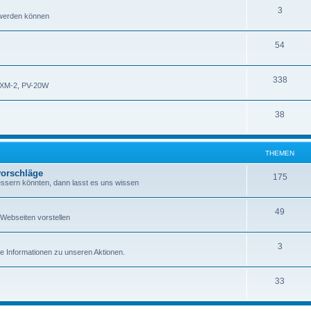
3
 werden können
54
338
XM-2, PV-20W
38
THEMEN
orschläge
175
essern könnten, dann lasst es uns wissen
49
Webseiten vorstellen
3
re Informationen zu unseren Aktionen.
33