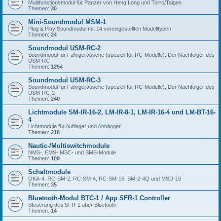
Multifunktionsmodul für Panzer von Heng Long und Torro/Taigen
Themen:
30
Mini-Soundmodul MSM-1
Plug & Play Soundmodul mit 14 voreingestellten Modelltypen
Themen:
24
Soundmodul USM-RC-2
Soundmodul für Fahrgeräusche (speziell für RC-Modelle). Der Nachfolger des
USM-RC
Themen:
1254
Soundmodul USM-RC-3
Soundmodul für Fahrgeräusche (speziell für RC-Modelle). Der Nachfolger des
USM-RC-2
Themen:
240
Lichtmodule SM-IR-16-2, LM-IR-8-1, LM-IR-16-4 und LM-BT-16-
4
Lichtmodule für Auflieger und Anhänger
Themen:
218
Nautic-/Multiswitchmodule
NMS-, EMS- MSC- und SMS-Module
Themen:
109
Schaltmodule
OKA-4, RC-SM-2, RC-SM-4, RC-SM-16, SM-2-4Q und MSD-16
Themen:
35
Bluetooth-Modul BTC-1 / App SFR-1 Controller
Steuerung des SFR-1 über Bluetooth
Themen:
14