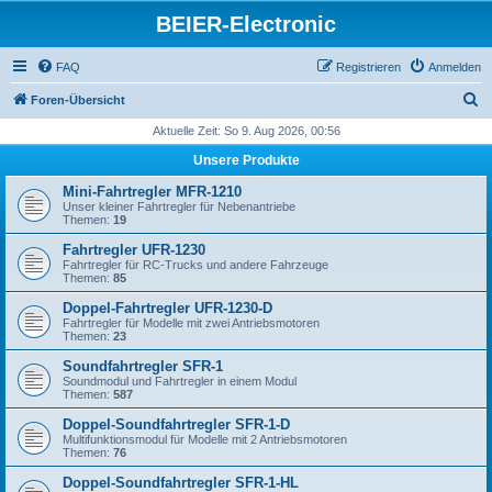
BEIER-Electronic
FAQ
Registrieren
Anmelden
S
Foren-Übersicht
u
Aktuelle Zeit: So 9. Aug 2026, 00:56
c
Unsere Produkte
h
Mini-Fahrtregler MFR-1210
e
Unser kleiner Fahrtregler für Nebenantriebe
Themen:
19
Fahrtregler UFR-1230
Fahrtregler für RC-Trucks und andere Fahrzeuge
Themen:
85
Doppel-Fahrtregler UFR-1230-D
Fahrtregler für Modelle mit zwei Antriebsmotoren
Themen:
23
Soundfahrtregler SFR-1
Soundmodul und Fahrtregler in einem Modul
Themen:
587
Doppel-Soundfahrtregler SFR-1-D
Multifunktionsmodul für Modelle mit 2 Antriebsmotoren
Themen:
76
Doppel-Soundfahrtregler SFR-1-HL