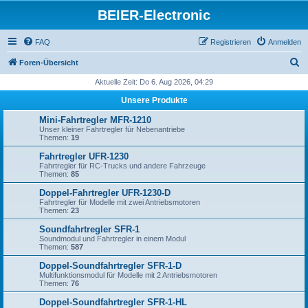
BEIER-Electronic
FAQ
Registrieren
Anmelden
S
Foren-Übersicht
u
Aktuelle Zeit: Do 6. Aug 2026, 04:29
c
Unsere Produkte
h
Mini-Fahrtregler MFR-1210
e
Unser kleiner Fahrtregler für Nebenantriebe
Themen:
19
Fahrtregler UFR-1230
Fahrtregler für RC-Trucks und andere Fahrzeuge
Themen:
85
Doppel-Fahrtregler UFR-1230-D
Fahrtregler für Modelle mit zwei Antriebsmotoren
Themen:
23
Soundfahrtregler SFR-1
Soundmodul und Fahrtregler in einem Modul
Themen:
587
Doppel-Soundfahrtregler SFR-1-D
Multifunktionsmodul für Modelle mit 2 Antriebsmotoren
Themen:
76
Doppel-Soundfahrtregler SFR-1-HL