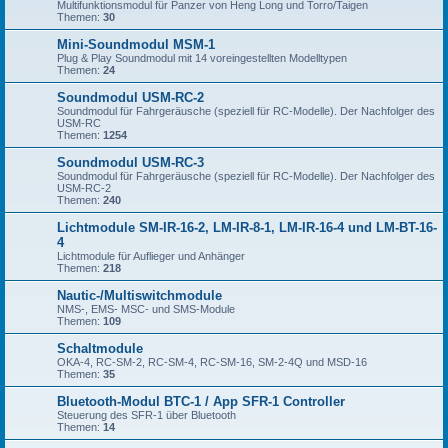
Multifunktionsmodul für Panzer von Heng Long und Torro/Taigen
Themen:
30
Mini-Soundmodul MSM-1
Plug & Play Soundmodul mit 14 voreingestellten Modelltypen
Themen:
24
Soundmodul USM-RC-2
Soundmodul für Fahrgeräusche (speziell für RC-Modelle). Der Nachfolger des
USM-RC
Themen:
1254
Soundmodul USM-RC-3
Soundmodul für Fahrgeräusche (speziell für RC-Modelle). Der Nachfolger des
USM-RC-2
Themen:
240
Lichtmodule SM-IR-16-2, LM-IR-8-1, LM-IR-16-4 und LM-BT-16-
4
Lichtmodule für Auflieger und Anhänger
Themen:
218
Nautic-/Multiswitchmodule
NMS-, EMS- MSC- und SMS-Module
Themen:
109
Schaltmodule
OKA-4, RC-SM-2, RC-SM-4, RC-SM-16, SM-2-4Q und MSD-16
Themen:
35
Bluetooth-Modul BTC-1 / App SFR-1 Controller
Steuerung des SFR-1 über Bluetooth
Themen:
14