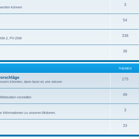
3
 werden können
54
338
XM-2, PV-20W
38
THEMEN
orschläge
175
essern könnten, dann lasst es uns wissen
49
Webseiten vorstellen
3
re Informationen zu unseren Aktionen.
33