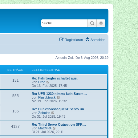
Suche
Erweiterte Suche
Registrieren
Anmelden
Aktuelle Zeit: Do 6. Aug 2026, 20:19
BEITRÄGE
LETZTER BEITRAG
Re: Fahrtregler schaltet aus.
131
N
von
Fred
e
Do 13. Feb 2025, 17:45
u
e
Re: UFR 1230 nimmt kein Strom…
555
s
N
von
Plastiktruck
t
e
Mo 19. Jan 2026, 15:32
e
u
r
e
Re: Funktionssequenz Servo un…
136
B
s
N
von
Zebolon
e
t
e
Do 31. Jul 2025, 19:43
i
e
u
t
r
e
Re: Third Servo Output on SFR…
r
4127
B
s
N
von
MattMPA
a
e
t
e
Di 21. Jul 2026, 22:11
g
i
e
u
t