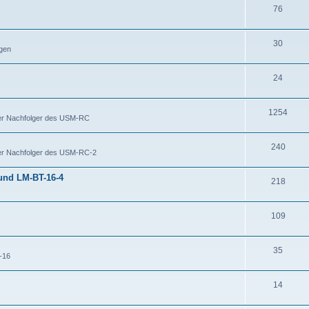
76
30
igen
24
1254
Der Nachfolger des USM-RC
240
Der Nachfolger des USM-RC-2
 und LM-BT-16-4
218
109
35
-16
14