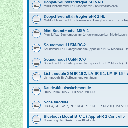
Doppel-Soundfahrtregler SFR-1-D
Multifunktionsmodul für Modelle mit 2 Antriebsmotoren
Doppel-Soundfahrtregler SFR-1-HL
Multifunktionsmodul für Panzer von Heng Long und Torro/Ta
Mini-Soundmodul MSM-1
Plug & Play Soundmodul mit 14 voreingestellten Modelltypen
Soundmodul USM-RC-2
Soundmodul für Fahrgeräusche (speziell für RC-Modelle). 
Soundmodul USM-RC-3
Soundmodul für Fahrgeräusche (speziell für RC-Modelle). 
Lichtmodule SM-IR-16-2, LM-IR-8-1, LM-IR-16-4
Lichtmodule für Auflieger und Anhänger
Nautic-/Multiswitchmodule
NMS-, EMS- MSC- und SMS-Module
Schaltmodule
OKA-4, RC-SM-2, RC-SM-4, RC-SM-16, SM-2-4Q und MSD
Bluetooth-Modul BTC-1 / App SFR-1 Controller
Steuerung des SFR-1 über Bluetooth