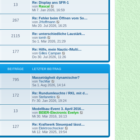
t
r
e
Re: Display ans SFR-1
r
13
B
s
N
von
Rascal
a
e
t
e
Mi 7. Jan 2026, 16:59
g
i
e
u
t
r
e
Re: Fehler beim Öffnen vom So…
r
267
B
s
N
von
JHoffmann
a
e
t
e
Mo 20. Jul 2026, 16:25
g
i
e
u
t
r
e
Re: unterschiedliche Laustärk…
r
2115
B
s
N
von
tomh
a
e
t
e
So 1. Mär 2026, 21:29
g
i
e
u
t
r
e
Re: Hilfe, mein Nautic-/Multi…
r
177
B
s
N
von
Gilles Campan
a
e
t
e
Do 30. Jul 2026, 11:26
g
i
e
u
t
r
e
r
B
s
BEITRÄGE
LETZTER BEITRAG
a
e
t
g
i
e
Masseträgheit dynamischer?
t
r
795
N
von
TecMar
r
B
e
Sa 1. Aug 2026, 14:14
a
e
u
g
i
e
Re: Rundumleuchte / RKL mit d…
t
172
s
N
von
Stefanetics
r
t
e
Fr 30. Jan 2026, 19:24
a
e
u
g
r
e
Modellbau-Event 3. April 2016…
13
B
s
N
von
BEIER-Electronic Evelyn
e
t
e
Mi 30. Mär 2016, 16:13
i
e
u
t
r
e
Re: Kraftwerk Steuerpad lässt…
r
127
B
s
N
von
Elektroschocker
a
e
t
e
Mi 12. Mär 2025, 19:54
g
i
e
u
t
r
e