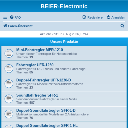
BEIER-Electronic
FAQ
Registrieren
Anmelden
S
Foren-Übersicht
u
Aktuelle Zeit: Fr 7. Aug 2026, 07:44
c
Unsere Produkte
h
Mini-Fahrtregler MFR-1210
e
Unser kleiner Fahrtregler für Nebenantriebe
Themen:
19
Fahrtregler UFR-1230
Fahrtregler für RC-Trucks und andere Fahrzeuge
Themen:
85
Doppel-Fahrtregler UFR-1230-D
Fahrtregler für Modelle mit zwei Antriebsmotoren
Themen:
23
Soundfahrtregler SFR-1
Soundmodul und Fahrtregler in einem Modul
Themen:
587
Doppel-Soundfahrtregler SFR-1-D
Multifunktionsmodul für Modelle mit 2 Antriebsmotoren
Themen:
76
Doppel-Soundfahrtregler SFR-1-HL