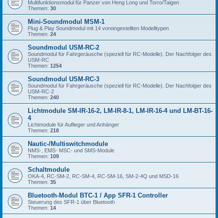
Multifunktionsmodul für Panzer von Heng Long und Torro/Taigen
Themen:
30
Mini-Soundmodul MSM-1
Plug & Play Soundmodul mit 14 voreingestellten Modelltypen
Themen:
24
Soundmodul USM-RC-2
Soundmodul für Fahrgeräusche (speziell für RC-Modelle). Der Nachfolger des
USM-RC
Themen:
1254
Soundmodul USM-RC-3
Soundmodul für Fahrgeräusche (speziell für RC-Modelle). Der Nachfolger des
USM-RC-2
Themen:
240
Lichtmodule SM-IR-16-2, LM-IR-8-1, LM-IR-16-4 und LM-BT-16-
4
Lichtmodule für Auflieger und Anhänger
Themen:
218
Nautic-/Multiswitchmodule
NMS-, EMS- MSC- und SMS-Module
Themen:
109
Schaltmodule
OKA-4, RC-SM-2, RC-SM-4, RC-SM-16, SM-2-4Q und MSD-16
Themen:
35
Bluetooth-Modul BTC-1 / App SFR-1 Controller
Steuerung des SFR-1 über Bluetooth
Themen:
14