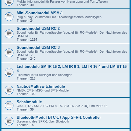
Multifunktionsmodul für Panzer von Heng Long und Torro/Taigen
Themen:
30
Mini-Soundmodul MSM-1
Plug & Play Soundmodul mit 14 voreingestellten Modelltypen
Themen:
24
Soundmodul USM-RC-2
Soundmodul für Fahrgeräusche (speziell für RC-Modelle). Der Nachfolger des
USM-RC
Themen:
1254
Soundmodul USM-RC-3
Soundmodul für Fahrgeräusche (speziell für RC-Modelle). Der Nachfolger des
USM-RC-2
Themen:
240
Lichtmodule SM-IR-16-2, LM-IR-8-1, LM-IR-16-4 und LM-BT-16-
4
Lichtmodule für Auflieger und Anhänger
Themen:
218
Nautic-/Multiswitchmodule
NMS-, EMS- MSC- und SMS-Module
Themen:
109
Schaltmodule
OKA-4, RC-SM-2, RC-SM-4, RC-SM-16, SM-2-4Q und MSD-16
Themen:
35
Bluetooth-Modul BTC-1 / App SFR-1 Controller
Steuerung des SFR-1 über Bluetooth
Themen:
14