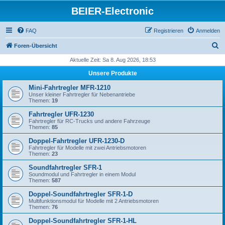
BEIER-Electronic
FAQ
Registrieren
Anmelden
S
Foren-Übersicht
u
Aktuelle Zeit: Sa 8. Aug 2026, 18:53
c
Unsere Produkte
h
Mini-Fahrtregler MFR-1210
e
Unser kleiner Fahrtregler für Nebenantriebe
Themen:
19
Fahrtregler UFR-1230
Fahrtregler für RC-Trucks und andere Fahrzeuge
Themen:
85
Doppel-Fahrtregler UFR-1230-D
Fahrtregler für Modelle mit zwei Antriebsmotoren
Themen:
23
Soundfahrtregler SFR-1
Soundmodul und Fahrtregler in einem Modul
Themen:
587
Doppel-Soundfahrtregler SFR-1-D
Multifunktionsmodul für Modelle mit 2 Antriebsmotoren
Themen:
76
Doppel-Soundfahrtregler SFR-1-HL