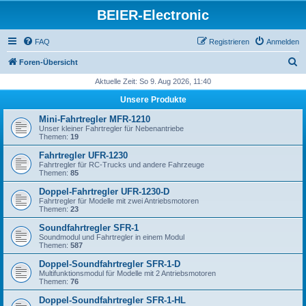
BEIER-Electronic
FAQ
Registrieren
Anmelden
S
Foren-Übersicht
u
Aktuelle Zeit: So 9. Aug 2026, 11:40
c
Unsere Produkte
h
Mini-Fahrtregler MFR-1210
e
Unser kleiner Fahrtregler für Nebenantriebe
Themen:
19
Fahrtregler UFR-1230
Fahrtregler für RC-Trucks und andere Fahrzeuge
Themen:
85
Doppel-Fahrtregler UFR-1230-D
Fahrtregler für Modelle mit zwei Antriebsmotoren
Themen:
23
Soundfahrtregler SFR-1
Soundmodul und Fahrtregler in einem Modul
Themen:
587
Doppel-Soundfahrtregler SFR-1-D
Multifunktionsmodul für Modelle mit 2 Antriebsmotoren
Themen:
76
Doppel-Soundfahrtregler SFR-1-HL