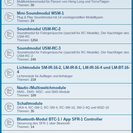
Multifunktionsmodul für Panzer von Heng Long und Torro/Taigen
Themen:
30
Mini-Soundmodul MSM-1
Plug & Play Soundmodul mit 14 voreingestellten Modelltypen
Themen:
24
Soundmodul USM-RC-2
Soundmodul für Fahrgeräusche (speziell für RC-Modelle). Der Nachfolger des
USM-RC
Themen:
1254
Soundmodul USM-RC-3
Soundmodul für Fahrgeräusche (speziell für RC-Modelle). Der Nachfolger des
USM-RC-2
Themen:
240
Lichtmodule SM-IR-16-2, LM-IR-8-1, LM-IR-16-4 und LM-BT-16-
4
Lichtmodule für Auflieger und Anhänger
Themen:
218
Nautic-/Multiswitchmodule
NMS-, EMS- MSC- und SMS-Module
Themen:
109
Schaltmodule
OKA-4, RC-SM-2, RC-SM-4, RC-SM-16, SM-2-4Q und MSD-16
Themen:
35
Bluetooth-Modul BTC-1 / App SFR-1 Controller
Steuerung des SFR-1 über Bluetooth
Themen:
14