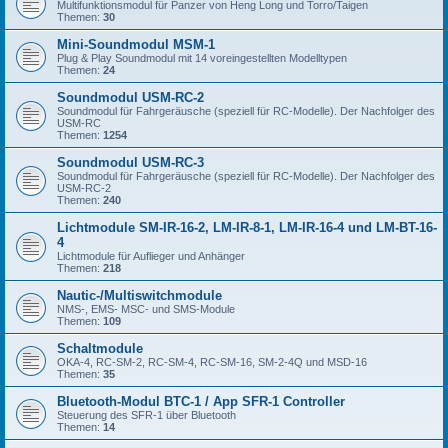
Multifunktionsmodul für Panzer von Heng Long und Torro/Taigen
Themen:
30
Mini-Soundmodul MSM-1
Plug & Play Soundmodul mit 14 voreingestellten Modelltypen
Themen:
24
Soundmodul USM-RC-2
Soundmodul für Fahrgeräusche (speziell für RC-Modelle). Der Nachfolger des
USM-RC
Themen:
1254
Soundmodul USM-RC-3
Soundmodul für Fahrgeräusche (speziell für RC-Modelle). Der Nachfolger des
USM-RC-2
Themen:
240
Lichtmodule SM-IR-16-2, LM-IR-8-1, LM-IR-16-4 und LM-BT-16-
4
Lichtmodule für Auflieger und Anhänger
Themen:
218
Nautic-/Multiswitchmodule
NMS-, EMS- MSC- und SMS-Module
Themen:
109
Schaltmodule
OKA-4, RC-SM-2, RC-SM-4, RC-SM-16, SM-2-4Q und MSD-16
Themen:
35
Bluetooth-Modul BTC-1 / App SFR-1 Controller
Steuerung des SFR-1 über Bluetooth
Themen:
14