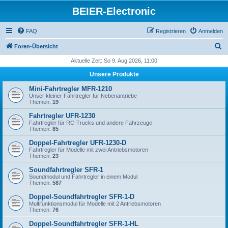
BEIER-Electronic
FAQ
Registrieren
Anmelden
S
Foren-Übersicht
u
Aktuelle Zeit: So 9. Aug 2026, 11:00
c
Unsere Produkte
h
Mini-Fahrtregler MFR-1210
e
Unser kleiner Fahrtregler für Nebenantriebe
Themen:
19
Fahrtregler UFR-1230
Fahrtregler für RC-Trucks und andere Fahrzeuge
Themen:
85
Doppel-Fahrtregler UFR-1230-D
Fahrtregler für Modelle mit zwei Antriebsmotoren
Themen:
23
Soundfahrtregler SFR-1
Soundmodul und Fahrtregler in einem Modul
Themen:
587
Doppel-Soundfahrtregler SFR-1-D
Multifunktionsmodul für Modelle mit 2 Antriebsmotoren
Themen:
76
Doppel-Soundfahrtregler SFR-1-HL