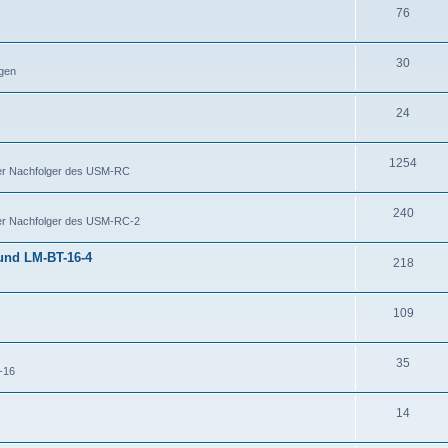
76
30
igen
24
1254
Der Nachfolger des USM-RC
240
Der Nachfolger des USM-RC-2
 und LM-BT-16-4
218
109
35
-16
14