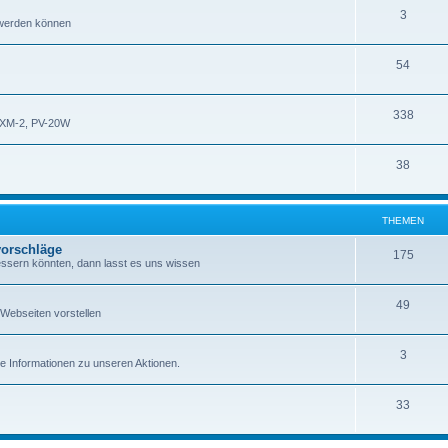
3
 werden können
54
338
XM-2, PV-20W
38
THEMEN
orschläge
175
essern könnten, dann lasst es uns wissen
49
Webseiten vorstellen
3
re Informationen zu unseren Aktionen.
33