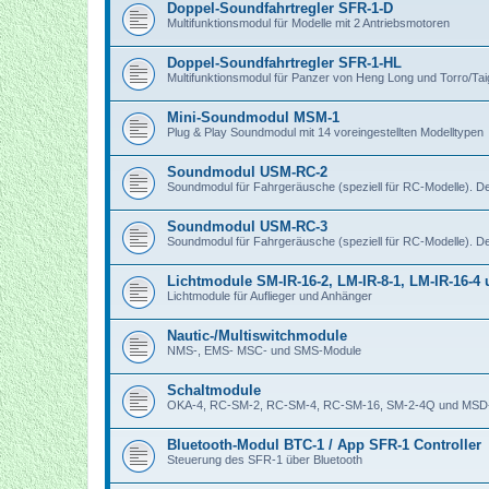
Doppel-Soundfahrtregler SFR-1-D
Multifunktionsmodul für Modelle mit 2 Antriebsmotoren
Doppel-Soundfahrtregler SFR-1-HL
Multifunktionsmodul für Panzer von Heng Long und Torro/Ta
Mini-Soundmodul MSM-1
Plug & Play Soundmodul mit 14 voreingestellten Modelltypen
Soundmodul USM-RC-2
Soundmodul für Fahrgeräusche (speziell für RC-Modelle). 
Soundmodul USM-RC-3
Soundmodul für Fahrgeräusche (speziell für RC-Modelle). 
Lichtmodule SM-IR-16-2, LM-IR-8-1, LM-IR-16-4
Lichtmodule für Auflieger und Anhänger
Nautic-/Multiswitchmodule
NMS-, EMS- MSC- und SMS-Module
Schaltmodule
OKA-4, RC-SM-2, RC-SM-4, RC-SM-16, SM-2-4Q und MSD
Bluetooth-Modul BTC-1 / App SFR-1 Controller
Steuerung des SFR-1 über Bluetooth