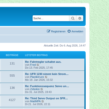
Suche
Erweiterte Suche
Registrieren
Anmelden
Aktuelle Zeit: Do 6. Aug 2026, 14:47
BEITRÄGE
LETZTER BEITRAG
Re: Fahrtregler schaltet aus.
131
N
von
Fred
e
Do 13. Feb 2025, 17:45
u
e
Re: UFR 1230 nimmt kein Strom…
555
s
N
von
Plastiktruck
t
e
Mo 19. Jan 2026, 15:32
e
u
r
e
Re: Funktionssequenz Servo un…
136
B
s
N
von
Zebolon
e
t
e
Do 31. Jul 2025, 19:43
i
e
u
t
r
e
Re: Third Servo Output on SFR…
r
4127
B
s
N
von
MattMPA
a
e
t
e
Di 21. Jul 2026, 22:11
g
i
e
u
t