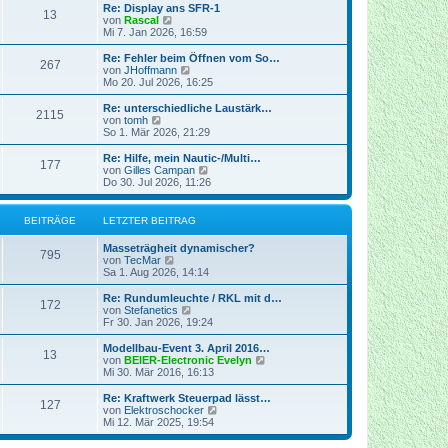
t
r
e
Re: Display ans SFR-1
r
13
B
s
N
von
Rascal
a
e
t
e
Mi 7. Jan 2026, 16:59
g
i
e
u
t
r
e
Re: Fehler beim Öffnen vom So…
r
267
B
s
N
von
JHoffmann
a
e
t
e
Mo 20. Jul 2026, 16:25
g
i
e
u
t
r
e
Re: unterschiedliche Laustärk…
r
2115
B
s
N
von
tomh
a
e
t
e
So 1. Mär 2026, 21:29
g
i
e
u
t
r
e
Re: Hilfe, mein Nautic-/Multi…
r
177
B
s
N
von
Gilles Campan
a
e
t
e
Do 30. Jul 2026, 11:26
g
i
e
u
t
r
e
r
B
s
BEITRÄGE
LETZTER BEITRAG
a
e
t
g
i
e
Masseträgheit dynamischer?
t
r
795
N
von
TecMar
r
B
e
Sa 1. Aug 2026, 14:14
a
e
u
g
i
e
Re: Rundumleuchte / RKL mit d…
t
172
s
N
von
Stefanetics
r
t
e
Fr 30. Jan 2026, 19:24
a
e
u
g
r
e
Modellbau-Event 3. April 2016…
13
B
s
N
von
BEIER-Electronic Evelyn
e
t
e
Mi 30. Mär 2016, 16:13
i
e
u
t
r
e
Re: Kraftwerk Steuerpad lässt…
r
127
B
s
N
von
Elektroschocker
a
e
t
e
Mi 12. Mär 2025, 19:54
g
i
e
u
t
r
e