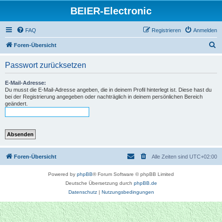
BEIER-Electronic
FAQ
Registrieren
Anmelden
S
Foren-Übersicht
u
Passwort zurücksetzen
c
h
E-Mail-Adresse:
Du musst die E-Mail-Adresse angeben, die in deinem Profil hinterlegt ist. Diese hast du
e
bei der Registrierung angegeben oder nachträglich in deinem persönlichen Bereich
geändert.
Foren-Übersicht
Alle Zeiten sind
UTC+02:00
Powered by
phpBB
® Forum Software © phpBB Limited
Deutsche Übersetzung durch
phpBB.de
Datenschutz
|
Nutzungsbedingungen