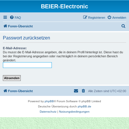
BEIER-Electronic
FAQ
Registrieren
Anmelden
S
Foren-Übersicht
u
Passwort zurücksetzen
c
h
E-Mail-Adresse:
Du musst die E-Mail-Adresse angeben, die in deinem Profil hinterlegt ist. Diese hast du
e
bei der Registrierung angegeben oder nachträglich in deinem persönlichen Bereich
geändert.
Foren-Übersicht
Alle Zeiten sind
UTC+02:00
Powered by
phpBB
® Forum Software © phpBB Limited
Deutsche Übersetzung durch
phpBB.de
Datenschutz
|
Nutzungsbedingungen