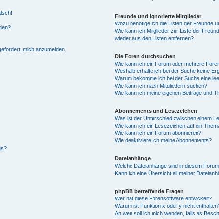
alsch!
Freunde und ignorierte Mitglieder
Wozu benötige ich die Listen der Freunde un
rden?
Wie kann ich Mitglieder zur Liste der Freund
wieder aus den Listen entfernen?
fgefordert, mich anzumelden.
Die Foren durchsuchen
Wie kann ich ein Forum oder mehrere For
Weshalb erhalte ich bei der Suche keine Er
Warum bekomme ich bei der Suche eine lee
Wie kann ich nach Mitgliedern suchen?
Wie kann ich meine eigenen Beiträge und T
Abonnements und Lesezeichen
Was ist der Unterschied zwischen einem L
Wie kann ich ein Lesezeichen auf ein Them
Wie kann ich ein Forum abonnieren?
Wie deaktiviere ich meine Abonnements?
gs?
Dateianhänge
Welche Dateianhänge sind in diesem Forum
Kann ich eine Übersicht all meiner Dateian
phpBB betreffende Fragen
Wer hat diese Forensoftware entwickelt?
Warum ist Funktion x oder y nicht enthalten
An wen soll ich mich wenden, falls es Besc