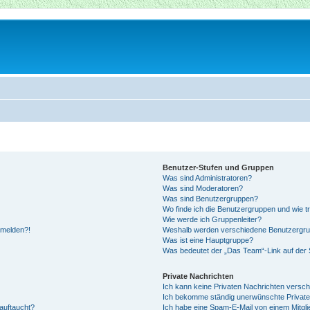
Benutzer-Stufen und Gruppen
Was sind Administratoren?
Was sind Moderatoren?
Was sind Benutzergruppen?
Wo finde ich die Benutzergruppen und wie tr
Wie werde ich Gruppenleiter?
anmelden?!
Weshalb werden verschiedene Benutzergrupp
Was ist eine Hauptgruppe?
Was bedeutet der „Das Team“-Link auf der S
Private Nachrichten
Ich kann keine Privaten Nachrichten versch
Ich bekomme ständig unerwünschte Private
auftaucht?
Ich habe eine Spam-E-Mail von einem Mitgli