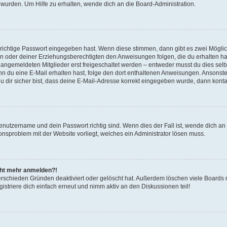
 wurden. Um Hilfe zu erhalten, wende dich an die Board-Administration.
 richtige Passwort eingegeben hast. Wenn diese stimmen, dann gibt es zwei Mögl
tern oder deiner Erziehungsberechtigten den Anweisungen folgen, die du erhalten ha
u angemeldeten Mitglieder erst freigeschaltet werden – entweder musst du dies selbs
. Wenn du eine E-Mail erhalten hast, folge den dort enthaltenen Anweisungen. Ansons
 dir sicher bist, dass deine E-Mail-Adresse korrekt eingegeben wurde, dann kontak
Benutzername und dein Passwort richtig sind. Wenn dies der Fall ist, wende dich a
ionsproblem mit der Website vorliegt, welches ein Administrator lösen muss.
icht mehr anmelden?!
erschieden Gründen deaktiviert oder gelöscht hat. Außerdem löschen viele Boards r
triere dich einfach erneut und nimm aktiv an den Diskussionen teil!