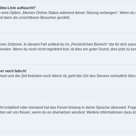
ine-Liste auftaucht?
n eine Option „Meinen Online-Status während dieser Sitzung verbergen“. Wenn du d
st dann als unsichtbarer Besucher gezählt.
en Zeitzone. In diesem Fall solltest du im „Persönlichen Bereich“ die für dich passe
den. Wenn du noch nicht registriert bist, ist dies ein guter Grund, dies jetzt zu tun
mer noch falsch!
t hast und die Zeit trotzdem noch falsch ist, geht die Uhr des Servers vermutlich fal
t installiert oder niemand hat das Forum bislang in deine Sprache übersetzt. Frag
, würden wir uns freuen, wenn du es übersetzen würdest. Weitere Informationen dazu