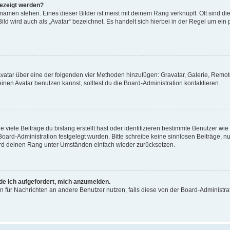
gezeigt werden?
amen stehen. Eines dieser Bilder ist meist mit deinem Rang verknüpft: Oft sind di
ld wird auch als „Avatar“ bezeichnet. Es handelt sich hierbei in der Regel um ein
 Avatar über eine der folgenden vier Methoden hinzufügen: Gravatar, Galerie, Rem
en Avatar benutzen kannst, solltest du die Board-Administration kontaktieren.
viele Beiträge du bislang erstellt hast oder identifizieren bestimmte Benutzer w
 Board-Administration festgelegt wurden. Bitte schreibe keine sinnlosen Beiträge
wird deinen Rang unter Umständen einfach wieder zurücksetzen.
rde ich aufgefordert, mich anzumelden.
ion für Nachrichten an andere Benutzer nutzen, falls diese von der Board-Administ