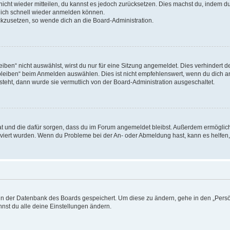
 nicht wieder mitteilen, du kannst es jedoch zurücksetzen. Dies machst du, indem 
 dich schnell wieder anmelden können.
ückzusetzen, so wende dich an die Board-Administration.
en“ nicht auswählst, wirst du nur für eine Sitzung angemeldet. Dies verhindert 
leiben“ beim Anmelden auswählen. Dies ist nicht empfehlenswert, wenn du dich an
 steht, dann wurde sie vermutlich von der Board-Administration ausgeschaltet.
 hat und die dafür sorgen, dass du im Forum angemeldet bleibst. Außerdem ermögli
tiviert wurden. Wenn du Probleme bei der An- oder Abmeldung hast, kann es helfen
n in der Datenbank des Boards gespeichert. Um diese zu ändern, gehe in den „Persö
nst du alle deine Einstellungen ändern.