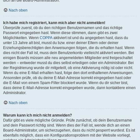
dich an die Board-Administration.
Nach oben
Ich habe mich registriert, kann mich aber nicht anmelden!
Überprüfe zuerst, ob du den richtigen Benutzernamen und das richtige
Passwort eingegeben hast. Wenn diese stimmen, dann gibt es zwei
Möglichkeiten. Wenn
COPPA
aktiviert ist und du angegeben hast, dass du
unter 13 Jahre alt bist, musst du bzw. einer deiner Eltern oder deiner
Erziehungsberechtigten den Anweisungen folgen, die du erhalten hast. Wenn
dies nicht der Fall ist, muss dein Benutzerkonto vielleicht aktiviert werden. Bei
einigen Boards müssen alle neu angemeldeten Mitglieder erst freigeschaltet
werden – entweder musst du dies selbst erledigen oder ein Administrator. Bei
der Registrierung wurde dir mitgeteilt, ob eine Aktivierung nötig ist oder nicht.
Wenn du eine E-Mail erhalten hast, folge den dort enthaltenen Anweisungen.
Ansonsten prüfe, ob du deine E-Mail-Adresse korrekt eingegeben hast oder
die E-Mail von einem Spam-Filter blockiert wurde. Wenn du dir sicher bist,
dass deine E-Mail-Adresse korrekt eingegeben wurde, dann kontaktiere einen
Administrator.
Nach oben
Warum kann ich mich nicht anmelden?
Dafür gibt es viele mögliche Gründe. Prüfe zunächst, ob dein Benutzername
und dein Passwort richtig sind. Wenn dies der Fall ist, wende dich an einen
Board-Administrator, um sicherzugehen, dass du nicht gesperrt wurdest. Es ist
ebenfalls möglich, dass ein Konfigurationsproblem mit der Website vorliegt,