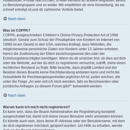
Avatarbilder, Private Nachrichten, E-Mail-Versand an andere Mitglieder, Beitritt
zu Benutzergruppen und so weiter. Wir empfehlen dir eine Anmeldung, da sie
schnell erledigt ist und dir zahlreiche Vorteile bietet.
Nach oben
Was ist COPPA?
COPPA, ausgeschrieben Children’s Online Privacy Protection Act of 1998
(deutsch: Gesetz zum Schutz der Privatsphäre von Kindern im Internet von
1998) ist ein Gesetz in den USA, welches festlegt, dass Websites, die
möglicherweise persönliche Daten von Kindern unter 13 Jahren erheben,
hierzu die Zustimmung der Eltern beziehungsweise des oder der
Erziehungsberechtigten benötigen. Wenn du dir unsicher bist, ob dies auf dich
oder die Website, auf der du dich zu registrieren versuchst, zutrifft, ziehe einen
rechtlichen Beistand zu Rate. Bitte beachte, dass phpBB Limited und der
Besitzer dieses Boards keine Rechtsberatung anbieten kann und nicht die
Anlaufstelle für Rechtsangelegenheiten jeglicher Art ist; außer solchen, die
unter der Frage „An wen soll ich mich wenden, falls es Beschwerden oder
juristische Anfragen zu diesem Forum gibt?“ behandelt werden.
Nach oben
Warum kann ich mich nicht registrieren?
Es kann sein, dass die Board-Administration die Registrierung komplett
ausgeschaltet hat, damit sich keine neuen Benutzer mehr anmelden können.
Es könnte auch sein, dass deine IP-Adresse oder der Benutzername, mit dem
du dich registrieren möchtest, gesperrt wurden. Um Hilfe zu erhalten, wende