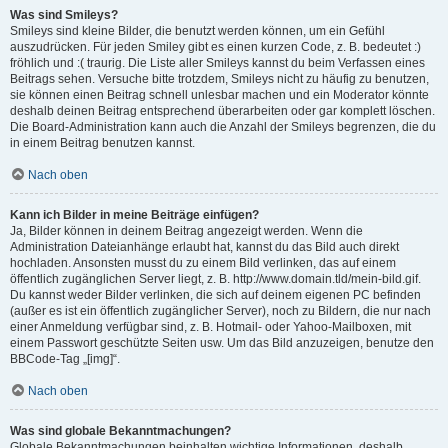
Was sind Smileys?
Smileys sind kleine Bilder, die benutzt werden können, um ein Gefühl
auszudrücken. Für jeden Smiley gibt es einen kurzen Code, z. B. bedeutet :)
fröhlich und :( traurig. Die Liste aller Smileys kannst du beim Verfassen eines
Beitrags sehen. Versuche bitte trotzdem, Smileys nicht zu häufig zu benutzen,
sie können einen Beitrag schnell unlesbar machen und ein Moderator könnte
deshalb deinen Beitrag entsprechend überarbeiten oder gar komplett löschen.
Die Board-Administration kann auch die Anzahl der Smileys begrenzen, die du
in einem Beitrag benutzen kannst.
Nach oben
Kann ich Bilder in meine Beiträge einfügen?
Ja, Bilder können in deinem Beitrag angezeigt werden. Wenn die
Administration Dateianhänge erlaubt hat, kannst du das Bild auch direkt
hochladen. Ansonsten musst du zu einem Bild verlinken, das auf einem
öffentlich zugänglichen Server liegt, z. B. http://www.domain.tld/mein-bild.gif.
Du kannst weder Bilder verlinken, die sich auf deinem eigenen PC befinden
(außer es ist ein öffentlich zugänglicher Server), noch zu Bildern, die nur nach
einer Anmeldung verfügbar sind, z. B. Hotmail- oder Yahoo-Mailboxen, mit
einem Passwort geschützte Seiten usw. Um das Bild anzuzeigen, benutze den
BBCode-Tag „[img]“.
Nach oben
Was sind globale Bekanntmachungen?
Globale Bekanntmachungen beinhalten wichtige Informationen, deshalb