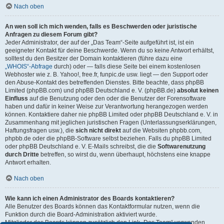
Nach oben
An wen soll ich mich wenden, falls es Beschwerden oder juristische
Anfragen zu diesem Forum gibt?
Jeder Administrator, der auf der „Das Team“-Seite aufgeführt ist, ist ein
geeigneter Kontakt für deine Beschwerde. Wenn du so keine Antwort erhältst,
solltest du den Besitzer der Domain kontaktieren (führe dazu eine
„WHOIS“-Abfrage
durch) oder — falls diese Seite bei einem kostenlosen
Webhoster wie z. B. Yahoo!, free.fr, funpic.de usw. liegt — den Support oder
den Abuse-Kontakt des betreffenden Dienstes. Bitte beachte, dass phpBB
Limited (phpBB.com) und phpBB Deutschland e. V. (phpBB.de)
absolut keinen
Einfluss
auf die Benutzung oder den oder die Benutzer der Forensoftware
haben und dafür in keiner Weise zur Verantwortung herangezogen werden
können. Kontaktiere daher nie phpBB Limited oder phpBB Deutschland e. V. in
Zusammenhang mit jeglichen juristischen Fragen (Unterlassungserklärungen,
Haftungsfragen usw.), die
sich nicht direkt
auf die Websiten phpbb.com,
phpbb.de oder die phpBB-Software selbst beziehen. Falls du phpBB Limited
oder phpBB Deutschland e. V. E-Mails schreibst, die die
Softwarenutzung
durch Dritte
betreffen, so wirst du, wenn überhaupt, höchstens eine knappe
Antwort erhalten.
Nach oben
Wie kann ich einen Administrator des Boards kontaktieren?
Alle Benutzer des Boards können das Kontaktformular nutzen, wenn die
Funktion durch die Board-Administration aktiviert wurde.
Mitglieder des Boards können zusätzlich den Link „Das Team“ verwenden.