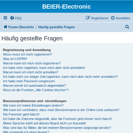
BEIER-Electronic
FAQ
Registrieren
Anmelden
S
Foren-Übersicht
Häufig gestellte Fragen
u
Häufig gestellte Fragen
c
h
Registrierung und Anmeldung
Wozu muss ich mich registrieren?
e
Was ist COPPA?
Warum kann ich mich nicht registrieren?
Ich habe mich registriert, kann mich aber nicht anmelden!
Warum kann ich mich nicht anmelden?
Ich habe mich vor einiger Zeit registriert, kann mich aber nicht mehr anmelden?!
Ich habe mein Passwort vergessen!
Warum werde ich automatisch abgemeldet?
Wozu ist die Funktion „Alle Cookies löschen“?
Benutzerpräferenzen und -einstellungen
Wie kann ich meine Einstellungen ändern?
Wie kann ich verhindern, dass mein Benutzername in der Online-Liste auftaucht?
Die Forenuhr geht falsch!
Ich habe die Zeitzone eingestellt, aber die Forenuhr geht immer noch falsch!
Meine Sprache steht auf diesem Board nicht zur Auswahl!
Was sind das für Bilder, die bei meinem Benutzernamen angezeigt werden?
Wie verwende ich einen Avatar?