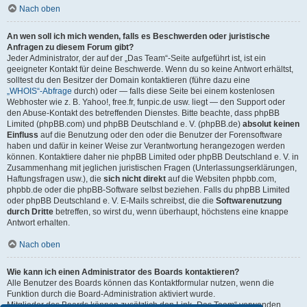
Nach oben
An wen soll ich mich wenden, falls es Beschwerden oder juristische
Anfragen zu diesem Forum gibt?
Jeder Administrator, der auf der „Das Team“-Seite aufgeführt ist, ist ein
geeigneter Kontakt für deine Beschwerde. Wenn du so keine Antwort erhältst,
solltest du den Besitzer der Domain kontaktieren (führe dazu eine
„WHOIS“-Abfrage
durch) oder — falls diese Seite bei einem kostenlosen
Webhoster wie z. B. Yahoo!, free.fr, funpic.de usw. liegt — den Support oder
den Abuse-Kontakt des betreffenden Dienstes. Bitte beachte, dass phpBB
Limited (phpBB.com) und phpBB Deutschland e. V. (phpBB.de)
absolut keinen
Einfluss
auf die Benutzung oder den oder die Benutzer der Forensoftware
haben und dafür in keiner Weise zur Verantwortung herangezogen werden
können. Kontaktiere daher nie phpBB Limited oder phpBB Deutschland e. V. in
Zusammenhang mit jeglichen juristischen Fragen (Unterlassungserklärungen,
Haftungsfragen usw.), die
sich nicht direkt
auf die Websiten phpbb.com,
phpbb.de oder die phpBB-Software selbst beziehen. Falls du phpBB Limited
oder phpBB Deutschland e. V. E-Mails schreibst, die die
Softwarenutzung
durch Dritte
betreffen, so wirst du, wenn überhaupt, höchstens eine knappe
Antwort erhalten.
Nach oben
Wie kann ich einen Administrator des Boards kontaktieren?
Alle Benutzer des Boards können das Kontaktformular nutzen, wenn die
Funktion durch die Board-Administration aktiviert wurde.
Mitglieder des Boards können zusätzlich den Link „Das Team“ verwenden.