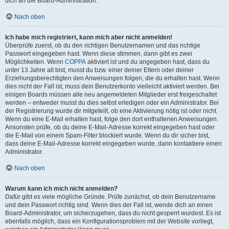
dich an die Board-Administration.
Nach oben
Ich habe mich registriert, kann mich aber nicht anmelden!
Überprüfe zuerst, ob du den richtigen Benutzernamen und das richtige
Passwort eingegeben hast. Wenn diese stimmen, dann gibt es zwei
Möglichkeiten. Wenn
COPPA
aktiviert ist und du angegeben hast, dass du
unter 13 Jahre alt bist, musst du bzw. einer deiner Eltern oder deiner
Erziehungsberechtigten den Anweisungen folgen, die du erhalten hast. Wenn
dies nicht der Fall ist, muss dein Benutzerkonto vielleicht aktiviert werden. Bei
einigen Boards müssen alle neu angemeldeten Mitglieder erst freigeschaltet
werden – entweder musst du dies selbst erledigen oder ein Administrator. Bei
der Registrierung wurde dir mitgeteilt, ob eine Aktivierung nötig ist oder nicht.
Wenn du eine E-Mail erhalten hast, folge den dort enthaltenen Anweisungen.
Ansonsten prüfe, ob du deine E-Mail-Adresse korrekt eingegeben hast oder
die E-Mail von einem Spam-Filter blockiert wurde. Wenn du dir sicher bist,
dass deine E-Mail-Adresse korrekt eingegeben wurde, dann kontaktiere einen
Administrator.
Nach oben
Warum kann ich mich nicht anmelden?
Dafür gibt es viele mögliche Gründe. Prüfe zunächst, ob dein Benutzername
und dein Passwort richtig sind. Wenn dies der Fall ist, wende dich an einen
Board-Administrator, um sicherzugehen, dass du nicht gesperrt wurdest. Es ist
ebenfalls möglich, dass ein Konfigurationsproblem mit der Website vorliegt,