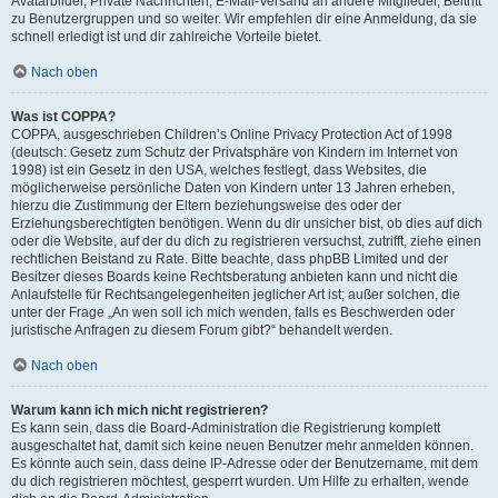
Avatarbilder, Private Nachrichten, E-Mail-Versand an andere Mitglieder, Beitritt
zu Benutzergruppen und so weiter. Wir empfehlen dir eine Anmeldung, da sie
schnell erledigt ist und dir zahlreiche Vorteile bietet.
Nach oben
Was ist COPPA?
COPPA, ausgeschrieben Children’s Online Privacy Protection Act of 1998
(deutsch: Gesetz zum Schutz der Privatsphäre von Kindern im Internet von
1998) ist ein Gesetz in den USA, welches festlegt, dass Websites, die
möglicherweise persönliche Daten von Kindern unter 13 Jahren erheben,
hierzu die Zustimmung der Eltern beziehungsweise des oder der
Erziehungsberechtigten benötigen. Wenn du dir unsicher bist, ob dies auf dich
oder die Website, auf der du dich zu registrieren versuchst, zutrifft, ziehe einen
rechtlichen Beistand zu Rate. Bitte beachte, dass phpBB Limited und der
Besitzer dieses Boards keine Rechtsberatung anbieten kann und nicht die
Anlaufstelle für Rechtsangelegenheiten jeglicher Art ist; außer solchen, die
unter der Frage „An wen soll ich mich wenden, falls es Beschwerden oder
juristische Anfragen zu diesem Forum gibt?“ behandelt werden.
Nach oben
Warum kann ich mich nicht registrieren?
Es kann sein, dass die Board-Administration die Registrierung komplett
ausgeschaltet hat, damit sich keine neuen Benutzer mehr anmelden können.
Es könnte auch sein, dass deine IP-Adresse oder der Benutzername, mit dem
du dich registrieren möchtest, gesperrt wurden. Um Hilfe zu erhalten, wende