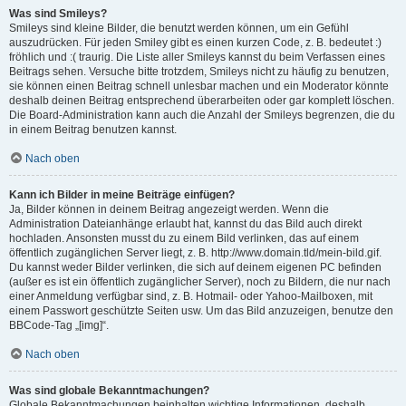
Was sind Smileys?
Smileys sind kleine Bilder, die benutzt werden können, um ein Gefühl
auszudrücken. Für jeden Smiley gibt es einen kurzen Code, z. B. bedeutet :)
fröhlich und :( traurig. Die Liste aller Smileys kannst du beim Verfassen eines
Beitrags sehen. Versuche bitte trotzdem, Smileys nicht zu häufig zu benutzen,
sie können einen Beitrag schnell unlesbar machen und ein Moderator könnte
deshalb deinen Beitrag entsprechend überarbeiten oder gar komplett löschen.
Die Board-Administration kann auch die Anzahl der Smileys begrenzen, die du
in einem Beitrag benutzen kannst.
Nach oben
Kann ich Bilder in meine Beiträge einfügen?
Ja, Bilder können in deinem Beitrag angezeigt werden. Wenn die
Administration Dateianhänge erlaubt hat, kannst du das Bild auch direkt
hochladen. Ansonsten musst du zu einem Bild verlinken, das auf einem
öffentlich zugänglichen Server liegt, z. B. http://www.domain.tld/mein-bild.gif.
Du kannst weder Bilder verlinken, die sich auf deinem eigenen PC befinden
(außer es ist ein öffentlich zugänglicher Server), noch zu Bildern, die nur nach
einer Anmeldung verfügbar sind, z. B. Hotmail- oder Yahoo-Mailboxen, mit
einem Passwort geschützte Seiten usw. Um das Bild anzuzeigen, benutze den
BBCode-Tag „[img]“.
Nach oben
Was sind globale Bekanntmachungen?
Globale Bekanntmachungen beinhalten wichtige Informationen, deshalb