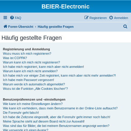
BEIER-Electronic
FAQ
Registrieren
Anmelden
S
Foren-Übersicht
Häufig gestellte Fragen
u
Häufig gestellte Fragen
c
h
Registrierung und Anmeldung
Wozu muss ich mich registrieren?
e
Was ist COPPA?
Warum kann ich mich nicht registrieren?
Ich habe mich registriert, kann mich aber nicht anmelden!
Warum kann ich mich nicht anmelden?
Ich habe mich vor einiger Zeit registriert, kann mich aber nicht mehr anmelden?!
Ich habe mein Passwort vergessen!
Warum werde ich automatisch abgemeldet?
Wozu ist die Funktion „Alle Cookies löschen“?
Benutzerpräferenzen und -einstellungen
Wie kann ich meine Einstellungen ändern?
Wie kann ich verhindern, dass mein Benutzername in der Online-Liste auftaucht?
Die Forenuhr geht falsch!
Ich habe die Zeitzone eingestellt, aber die Forenuhr geht immer noch falsch!
Meine Sprache steht auf diesem Board nicht zur Auswahl!
Was sind das für Bilder, die bei meinem Benutzernamen angezeigt werden?
Wie verwende ich einen Avatar?