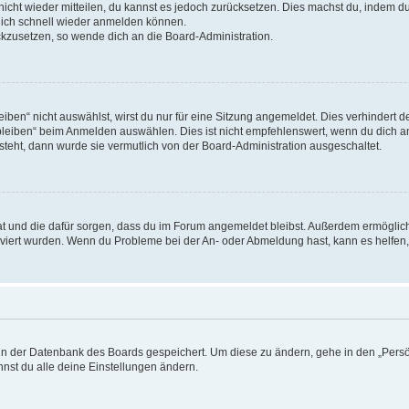
 nicht wieder mitteilen, du kannst es jedoch zurücksetzen. Dies machst du, indem 
 dich schnell wieder anmelden können.
ückzusetzen, so wende dich an die Board-Administration.
en“ nicht auswählst, wirst du nur für eine Sitzung angemeldet. Dies verhindert 
leiben“ beim Anmelden auswählen. Dies ist nicht empfehlenswert, wenn du dich an
 steht, dann wurde sie vermutlich von der Board-Administration ausgeschaltet.
 hat und die dafür sorgen, dass du im Forum angemeldet bleibst. Außerdem ermögli
tiviert wurden. Wenn du Probleme bei der An- oder Abmeldung hast, kann es helfen
n in der Datenbank des Boards gespeichert. Um diese zu ändern, gehe in den „Persö
nst du alle deine Einstellungen ändern.