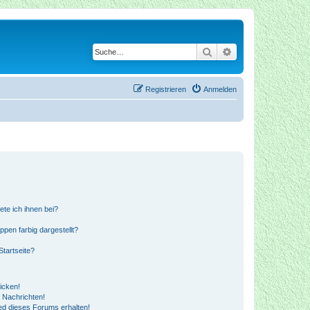
Suche
Erweiterte Suche
Registrieren
Anmelden
ete ich ihnen bei?
en farbig dargestellt?
tartseite?
icken!
 Nachrichten!
ed dieses Forums erhalten!