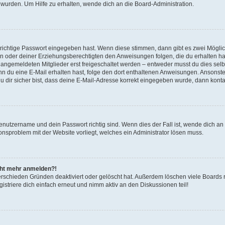
 wurden. Um Hilfe zu erhalten, wende dich an die Board-Administration.
 richtige Passwort eingegeben hast. Wenn diese stimmen, dann gibt es zwei Mögl
tern oder deiner Erziehungsberechtigten den Anweisungen folgen, die du erhalten ha
u angemeldeten Mitglieder erst freigeschaltet werden – entweder musst du dies selbs
. Wenn du eine E-Mail erhalten hast, folge den dort enthaltenen Anweisungen. Ansons
 dir sicher bist, dass deine E-Mail-Adresse korrekt eingegeben wurde, dann kontak
Benutzername und dein Passwort richtig sind. Wenn dies der Fall ist, wende dich a
ionsproblem mit der Website vorliegt, welches ein Administrator lösen muss.
icht mehr anmelden?!
erschieden Gründen deaktiviert oder gelöscht hat. Außerdem löschen viele Boards r
triere dich einfach erneut und nimm aktiv an den Diskussionen teil!