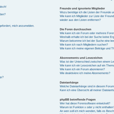
alsch!
Freunde und ignorierte Mitglieder
Wozu benötige ich die Listen der Freunde un
rden?
Wie kann ich Mitglieder zur Liste der Freund
wieder aus den Listen entfernen?
fgefordert, mich anzumelden.
Die Foren durchsuchen
Wie kann ich ein Forum oder mehrere For
Weshalb erhalte ich bei der Suche keine Er
Warum bekomme ich bei der Suche eine lee
Wie kann ich nach Mitgliedern suchen?
Wie kann ich meine eigenen Beiträge und T
Abonnements und Lesezeichen
Was ist der Unterschied zwischen einem L
Wie kann ich ein Lesezeichen auf ein Them
Wie kann ich ein Forum abonnieren?
Wie deaktiviere ich meine Abonnements?
gs?
Dateianhänge
Welche Dateianhänge sind in diesem Forum
Kann ich eine Übersicht all meiner Dateian
phpBB betreffende Fragen
Wer hat diese Forensoftware entwickelt?
Warum ist Funktion x oder y nicht enthalten
An wen soll ich mich wenden, falls es Besc