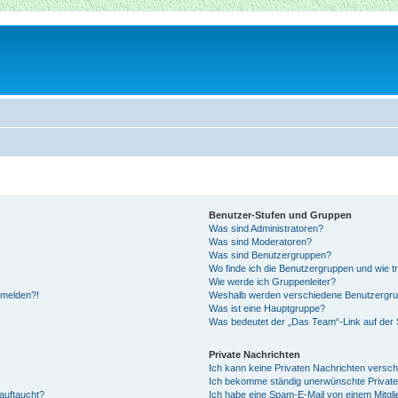
Benutzer-Stufen und Gruppen
Was sind Administratoren?
Was sind Moderatoren?
Was sind Benutzergruppen?
Wo finde ich die Benutzergruppen und wie tr
Wie werde ich Gruppenleiter?
anmelden?!
Weshalb werden verschiedene Benutzergrupp
Was ist eine Hauptgruppe?
Was bedeutet der „Das Team“-Link auf der S
Private Nachrichten
Ich kann keine Privaten Nachrichten versch
Ich bekomme ständig unerwünschte Private
auftaucht?
Ich habe eine Spam-E-Mail von einem Mitgli