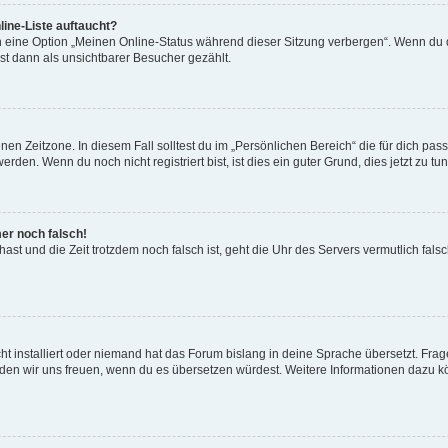
ine-Liste auftaucht?
n eine Option „Meinen Online-Status während dieser Sitzung verbergen“. Wenn du d
st dann als unsichtbarer Besucher gezählt.
en Zeitzone. In diesem Fall solltest du im „Persönlichen Bereich“ die für dich passe
den. Wenn du noch nicht registriert bist, ist dies ein guter Grund, dies jetzt zu tun
mer noch falsch!
t hast und die Zeit trotzdem noch falsch ist, geht die Uhr des Servers vermutlich fal
t installiert oder niemand hat das Forum bislang in deine Sprache übersetzt. Frag
, würden wir uns freuen, wenn du es übersetzen würdest. Weitere Informationen dazu