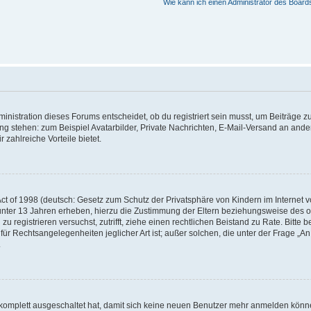
Wie kann ich einen Administrator des Board
istration dieses Forums entscheidet, ob du registriert sein musst, um Beiträge zu s
ung stehen: zum Beispiel Avatarbilder, Private Nachrichten, E-Mail-Versand an ander
 zahlreiche Vorteile bietet.
t of 1998 (deutsch: Gesetz zum Schutz der Privatsphäre von Kindern im Internet vo
unter 13 Jahren erheben, hierzu die Zustimmung der Eltern beziehungsweise des o
h zu registrieren versuchst, zutrifft, ziehe einen rechtlichen Beistand zu Rate. Bit
für Rechtsangelegenheiten jeglicher Art ist; außer solchen, die unter der Frage „
.
g komplett ausgeschaltet hat, damit sich keine neuen Benutzer mehr anmelden könn