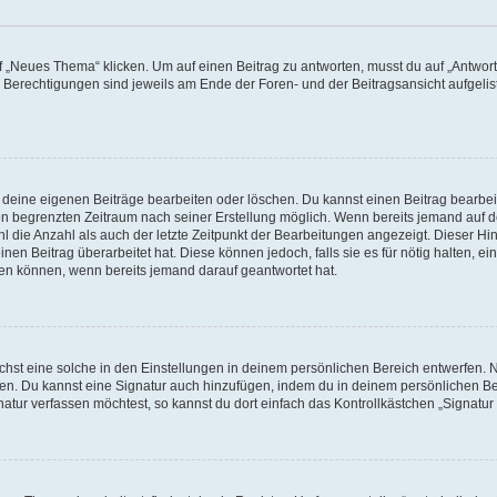
„Neues Thema“ klicken. Um auf einen Beitrag zu antworten, musst du auf „Antworte
e Berechtigungen sind jeweils am Ende der Foren- und der Beitragsansicht aufgeliste
r deine eigenen Beiträge bearbeiten oder löschen. Du kannst einen Beitrag bearbe
inen begrenzten Zeitraum nach seiner Erstellung möglich. Wenn bereits jemand auf de
 die Anzahl als auch der letzte Zeitpunkt der Bearbeitungen angezeigt. Dieser Hi
en Beitrag überarbeitet hat. Diese können jedoch, falls sie es für nötig halten, ei
hen können, wenn bereits jemand darauf geantwortet hat.
st eine solche in den Einstellungen in deinem persönlichen Bereich entwerfen. Na
eren. Du kannst eine Signatur auch hinzufügen, indem du in deinem persönlichen 
atur verfassen möchtest, so kannst du dort einfach das Kontrollkästchen „Signatu