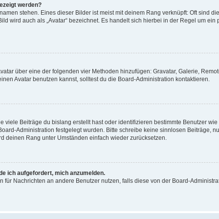
gezeigt werden?
amen stehen. Eines dieser Bilder ist meist mit deinem Rang verknüpft: Oft sind di
ld wird auch als „Avatar“ bezeichnet. Es handelt sich hierbei in der Regel um ein
 Avatar über eine der folgenden vier Methoden hinzufügen: Gravatar, Galerie, Rem
en Avatar benutzen kannst, solltest du die Board-Administration kontaktieren.
viele Beiträge du bislang erstellt hast oder identifizieren bestimmte Benutzer w
 Board-Administration festgelegt wurden. Bitte schreibe keine sinnlosen Beiträge
wird deinen Rang unter Umständen einfach wieder zurücksetzen.
rde ich aufgefordert, mich anzumelden.
ion für Nachrichten an andere Benutzer nutzen, falls diese von der Board-Administ