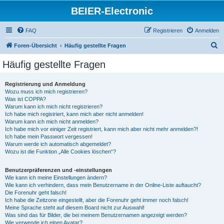
BEIER-Electronic
FAQ
Registrieren
Anmelden
S
Foren-Übersicht
Häufig gestellte Fragen
u
Häufig gestellte Fragen
c
h
Registrierung und Anmeldung
Wozu muss ich mich registrieren?
e
Was ist COPPA?
Warum kann ich mich nicht registrieren?
Ich habe mich registriert, kann mich aber nicht anmelden!
Warum kann ich mich nicht anmelden?
Ich habe mich vor einiger Zeit registriert, kann mich aber nicht mehr anmelden?!
Ich habe mein Passwort vergessen!
Warum werde ich automatisch abgemeldet?
Wozu ist die Funktion „Alle Cookies löschen“?
Benutzerpräferenzen und -einstellungen
Wie kann ich meine Einstellungen ändern?
Wie kann ich verhindern, dass mein Benutzername in der Online-Liste auftaucht?
Die Forenuhr geht falsch!
Ich habe die Zeitzone eingestellt, aber die Forenuhr geht immer noch falsch!
Meine Sprache steht auf diesem Board nicht zur Auswahl!
Was sind das für Bilder, die bei meinem Benutzernamen angezeigt werden?
Wie verwende ich einen Avatar?