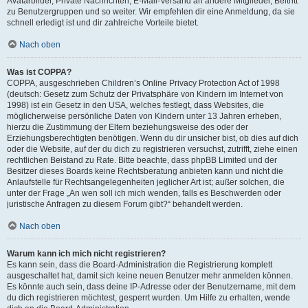
Avatarbilder, Private Nachrichten, E-Mail-Versand an andere Mitglieder, Beitritt
zu Benutzergruppen und so weiter. Wir empfehlen dir eine Anmeldung, da sie
schnell erledigt ist und dir zahlreiche Vorteile bietet.
Nach oben
Was ist COPPA?
COPPA, ausgeschrieben Children’s Online Privacy Protection Act of 1998
(deutsch: Gesetz zum Schutz der Privatsphäre von Kindern im Internet von
1998) ist ein Gesetz in den USA, welches festlegt, dass Websites, die
möglicherweise persönliche Daten von Kindern unter 13 Jahren erheben,
hierzu die Zustimmung der Eltern beziehungsweise des oder der
Erziehungsberechtigten benötigen. Wenn du dir unsicher bist, ob dies auf dich
oder die Website, auf der du dich zu registrieren versuchst, zutrifft, ziehe einen
rechtlichen Beistand zu Rate. Bitte beachte, dass phpBB Limited und der
Besitzer dieses Boards keine Rechtsberatung anbieten kann und nicht die
Anlaufstelle für Rechtsangelegenheiten jeglicher Art ist; außer solchen, die
unter der Frage „An wen soll ich mich wenden, falls es Beschwerden oder
juristische Anfragen zu diesem Forum gibt?“ behandelt werden.
Nach oben
Warum kann ich mich nicht registrieren?
Es kann sein, dass die Board-Administration die Registrierung komplett
ausgeschaltet hat, damit sich keine neuen Benutzer mehr anmelden können.
Es könnte auch sein, dass deine IP-Adresse oder der Benutzername, mit dem
du dich registrieren möchtest, gesperrt wurden. Um Hilfe zu erhalten, wende