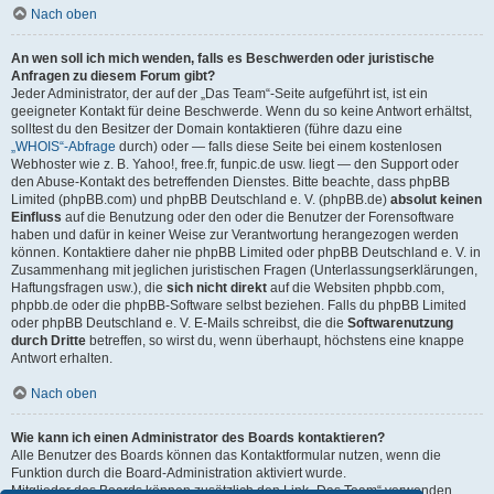
Nach oben
An wen soll ich mich wenden, falls es Beschwerden oder juristische
Anfragen zu diesem Forum gibt?
Jeder Administrator, der auf der „Das Team“-Seite aufgeführt ist, ist ein
geeigneter Kontakt für deine Beschwerde. Wenn du so keine Antwort erhältst,
solltest du den Besitzer der Domain kontaktieren (führe dazu eine
„WHOIS“-Abfrage
durch) oder — falls diese Seite bei einem kostenlosen
Webhoster wie z. B. Yahoo!, free.fr, funpic.de usw. liegt — den Support oder
den Abuse-Kontakt des betreffenden Dienstes. Bitte beachte, dass phpBB
Limited (phpBB.com) und phpBB Deutschland e. V. (phpBB.de)
absolut keinen
Einfluss
auf die Benutzung oder den oder die Benutzer der Forensoftware
haben und dafür in keiner Weise zur Verantwortung herangezogen werden
können. Kontaktiere daher nie phpBB Limited oder phpBB Deutschland e. V. in
Zusammenhang mit jeglichen juristischen Fragen (Unterlassungserklärungen,
Haftungsfragen usw.), die
sich nicht direkt
auf die Websiten phpbb.com,
phpbb.de oder die phpBB-Software selbst beziehen. Falls du phpBB Limited
oder phpBB Deutschland e. V. E-Mails schreibst, die die
Softwarenutzung
durch Dritte
betreffen, so wirst du, wenn überhaupt, höchstens eine knappe
Antwort erhalten.
Nach oben
Wie kann ich einen Administrator des Boards kontaktieren?
Alle Benutzer des Boards können das Kontaktformular nutzen, wenn die
Funktion durch die Board-Administration aktiviert wurde.
Mitglieder des Boards können zusätzlich den Link „Das Team“ verwenden.