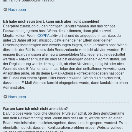
dich an die Board-Administration.
Nach oben
Ich habe mich registriert, kann mich aber nicht anmelden!
Überprüfe zuerst, ob du den richtigen Benutzernamen und das richtige
Passwort eingegeben hast. Wenn diese stimmen, dann gibt es zwei
Möglichkeiten. Wenn
COPPA
aktiviert ist und du angegeben hast, dass du
unter 13 Jahre alt bist, musst du bzw. einer deiner Eltern oder deiner
Erziehungsberechtigten den Anweisungen folgen, die du erhalten hast. Wenn
dies nicht der Fall ist, muss dein Benutzerkonto vielleicht aktiviert werden. Bei
einigen Boards müssen alle neu angemeldeten Mitglieder erst freigeschaltet
werden – entweder musst du dies selbst erledigen oder ein Administrator. Bei
der Registrierung wurde dir mitgeteilt, ob eine Aktivierung nötig ist oder nicht.
Wenn du eine E-Mail erhalten hast, folge den dort enthaltenen Anweisungen.
Ansonsten prüfe, ob du deine E-Mail-Adresse korrekt eingegeben hast oder
die E-Mail von einem Spam-Filter blockiert wurde. Wenn du dir sicher bist,
dass deine E-Mail-Adresse korrekt eingegeben wurde, dann kontaktiere einen
Administrator.
Nach oben
Warum kann ich mich nicht anmelden?
Dafür gibt es viele mögliche Gründe. Prüfe zunächst, ob dein Benutzername
und dein Passwort richtig sind. Wenn dies der Fall ist, wende dich an einen
Board-Administrator, um sicherzugehen, dass du nicht gesperrt wurdest. Es ist
ebenfalls möglich, dass ein Konfigurationsproblem mit der Website vorliegt,