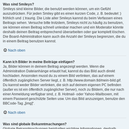
Was sind Smileys?
Smileys sind kleine Bilder, die benutzt werden können, um ein Gefühl
auszudrücken. Für jeden Smiley gibt es einen kurzen Code, z. B. bedeutet :)
fröhlich und :( traurig. Die Liste aller Smileys kannst du beim Verfassen eines
Beitrags sehen. Versuche bitte trotzdem, Smileys nicht zu häufig zu benutzen,
sie können einen Beitrag schnell unlesbar machen und ein Moderator könnte
deshalb deinen Beitrag entsprechend überarbeiten oder gar komplett löschen.
Die Board-Administration kann auch die Anzahl der Smileys begrenzen, die du
in einem Beitrag benutzen kannst.
Nach oben
Kann ich Bilder in meine Beiträge einfügen?
Ja, Bilder können in deinem Beitrag angezeigt werden. Wenn die
Administration Dateianhänge erlaubt hat, kannst du das Bild auch direkt
hochladen. Ansonsten musst du zu einem Bild verlinken, das auf einem
öffentlich zugänglichen Server liegt, z. B. http://www.domain.tld/mein-bild.gif.
Du kannst weder Bilder verlinken, die sich auf deinem eigenen PC befinden
(außer es ist ein öffentlich zugänglicher Server), noch zu Bildern, die nur nach
einer Anmeldung verfügbar sind, z. B. Hotmail- oder Yahoo-Mailboxen, mit
einem Passwort geschützte Seiten usw. Um das Bild anzuzeigen, benutze den
BBCode-Tag „[img]“.
Nach oben
Was sind globale Bekanntmachungen?
Globale Bekanntmachungen beinhalten wichtige Informationen, deshalb