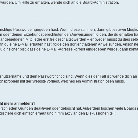
 wurden. Um Hilfe zu erhalten, wende dich an die Board-Administration.
 richtige Passwort eingegeben hast. Wenn diese stimmen, dann gibt es zwei Mögl
tern oder deiner Erziehungsberechtigten den Anweisungen folgen, die du erhalten ha
u angemeldeten Mitglieder erst freigeschaltet werden – entweder musst du dies selbs
. Wenn du eine E-Mail erhalten hast, folge den dort enthaltenen Anweisungen. Ansons
 dir sicher bist, dass deine E-Mail-Adresse korrekt eingegeben wurde, dann kontak
Benutzername und dein Passwort richtig sind. Wenn dies der Fall ist, wende dich a
ionsproblem mit der Website vorliegt, welches ein Administrator lösen muss.
icht mehr anmelden?!
erschieden Gründen deaktiviert oder gelöscht hat. Außerdem löschen viele Boards r
triere dich einfach erneut und nimm aktiv an den Diskussionen teil!