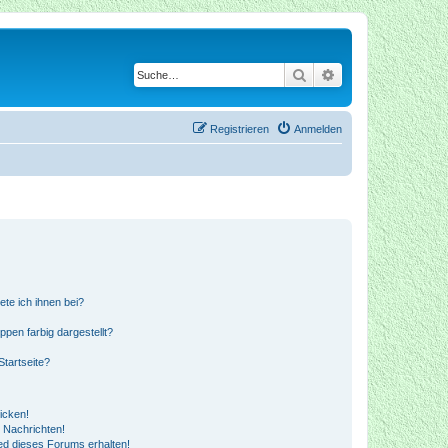
Suche
Erweiterte Suche
Registrieren
Anmelden
ete ich ihnen bei?
en farbig dargestellt?
tartseite?
icken!
 Nachrichten!
ed dieses Forums erhalten!