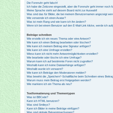
Die Forenuhr geht falsch!
Ich habe die Zeitzone eingestellt, aber die Forenuhr geht immer noch f
Meine Sprache steht auf diesem Board nicht zur Auswahl!
Was sind das für Bilder, die bei meinem Benutzernamen angezeigt we
Wie verwende ich einen Avatar?
Was ist mein Rang und wie kann ich ihn ändern?
Wenn ich bei einem Benutzer auf den E-Mail-Link klicke, werde ich au
Beiträge schreiben
Wie erstelle ich ein neues Thema oder eine Antwort?
Wie kann ich einen Beitrag bearbeiten oder löschen?
Wie kann ich meinem Beitrag eine Signatur anfügen?
Wie kann ich eine Umfrage erstellen?
Wieso kann ich nicht mehr Antwortmöglichkeiten erstellen?
Wie bearbeite oder lösche ich eine Umfrage?
Warum kann ich auf bestimmte Foren nicht zugreifen?
Weshalb kann ich keine Dateianhänge anfügen?
Weshalb wurde ich verwarnt?
Wie kann ich Beiträge den Moderatoren melden?
Was bewirkt die „Speichern“-Schaltfläche beim Schreiben eines Beitra
Warum muss mein Beitrag erst freigegeben werden?
Wie markiere ich ein Thema als neu?
Textformatierung und Thementypen
Was ist BBCode?
Kann ich HTML benutzen?
Was sind Smileys?
Kann ich Bilder in meine Beiträge einfügen?
Was sind globale Bekanntmachungen?