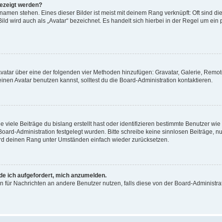
gezeigt werden?
amen stehen. Eines dieser Bilder ist meist mit deinem Rang verknüpft: Oft sind di
ld wird auch als „Avatar“ bezeichnet. Es handelt sich hierbei in der Regel um ein
 Avatar über eine der folgenden vier Methoden hinzufügen: Gravatar, Galerie, Rem
en Avatar benutzen kannst, solltest du die Board-Administration kontaktieren.
viele Beiträge du bislang erstellt hast oder identifizieren bestimmte Benutzer w
 Board-Administration festgelegt wurden. Bitte schreibe keine sinnlosen Beiträge
wird deinen Rang unter Umständen einfach wieder zurücksetzen.
rde ich aufgefordert, mich anzumelden.
ion für Nachrichten an andere Benutzer nutzen, falls diese von der Board-Administ