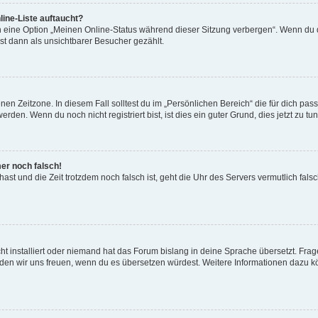
ine-Liste auftaucht?
n eine Option „Meinen Online-Status während dieser Sitzung verbergen“. Wenn du d
st dann als unsichtbarer Besucher gezählt.
en Zeitzone. In diesem Fall solltest du im „Persönlichen Bereich“ die für dich passe
den. Wenn du noch nicht registriert bist, ist dies ein guter Grund, dies jetzt zu tun
mer noch falsch!
t hast und die Zeit trotzdem noch falsch ist, geht die Uhr des Servers vermutlich fal
t installiert oder niemand hat das Forum bislang in deine Sprache übersetzt. Frag
, würden wir uns freuen, wenn du es übersetzen würdest. Weitere Informationen dazu