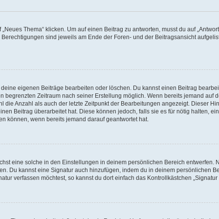
„Neues Thema“ klicken. Um auf einen Beitrag zu antworten, musst du auf „Antworte
e Berechtigungen sind jeweils am Ende der Foren- und der Beitragsansicht aufgeliste
r deine eigenen Beiträge bearbeiten oder löschen. Du kannst einen Beitrag bearbe
inen begrenzten Zeitraum nach seiner Erstellung möglich. Wenn bereits jemand auf de
 die Anzahl als auch der letzte Zeitpunkt der Bearbeitungen angezeigt. Dieser Hi
en Beitrag überarbeitet hat. Diese können jedoch, falls sie es für nötig halten, ei
hen können, wenn bereits jemand darauf geantwortet hat.
st eine solche in den Einstellungen in deinem persönlichen Bereich entwerfen. Na
eren. Du kannst eine Signatur auch hinzufügen, indem du in deinem persönlichen 
atur verfassen möchtest, so kannst du dort einfach das Kontrollkästchen „Signatu