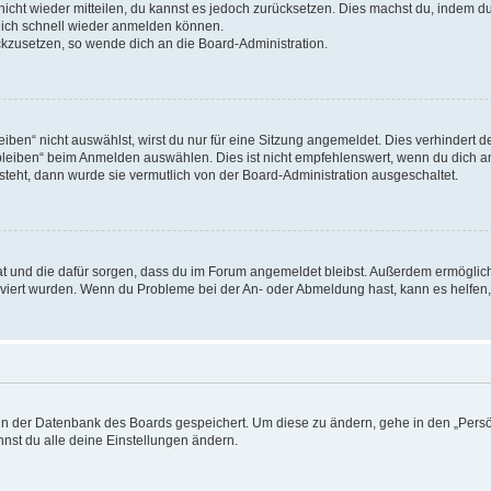
 nicht wieder mitteilen, du kannst es jedoch zurücksetzen. Dies machst du, indem 
 dich schnell wieder anmelden können.
ückzusetzen, so wende dich an die Board-Administration.
en“ nicht auswählst, wirst du nur für eine Sitzung angemeldet. Dies verhindert 
leiben“ beim Anmelden auswählen. Dies ist nicht empfehlenswert, wenn du dich an
 steht, dann wurde sie vermutlich von der Board-Administration ausgeschaltet.
 hat und die dafür sorgen, dass du im Forum angemeldet bleibst. Außerdem ermögli
tiviert wurden. Wenn du Probleme bei der An- oder Abmeldung hast, kann es helfen
n in der Datenbank des Boards gespeichert. Um diese zu ändern, gehe in den „Persö
nst du alle deine Einstellungen ändern.