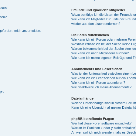
alsch!
Freunde und ignorierte Mitglieder
Wozu benötige ich die Listen der Freunde un
rden?
Wie kann ich Mitglieder zur Liste der Freund
wieder aus den Listen entfernen?
fgefordert, mich anzumelden.
Die Foren durchsuchen
Wie kann ich ein Forum oder mehrere For
Weshalb erhalte ich bei der Suche keine Er
Warum bekomme ich bei der Suche eine lee
Wie kann ich nach Mitgliedern suchen?
Wie kann ich meine eigenen Beiträge und T
Abonnements und Lesezeichen
Was ist der Unterschied zwischen einem L
Wie kann ich ein Lesezeichen auf ein Them
Wie kann ich ein Forum abonnieren?
Wie deaktiviere ich meine Abonnements?
gs?
Dateianhänge
Welche Dateianhänge sind in diesem Forum
Kann ich eine Übersicht all meiner Dateian
phpBB betreffende Fragen
Wer hat diese Forensoftware entwickelt?
Warum ist Funktion x oder y nicht enthalten
An wen soll ich mich wenden, falls es Besc