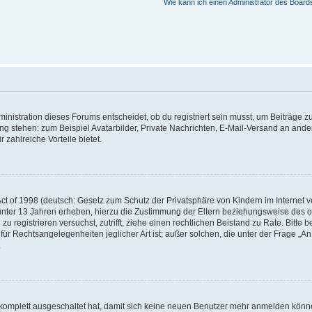
Wie kann ich einen Administrator des Board
istration dieses Forums entscheidet, ob du registriert sein musst, um Beiträge zu s
ung stehen: zum Beispiel Avatarbilder, Private Nachrichten, E-Mail-Versand an ander
 zahlreiche Vorteile bietet.
t of 1998 (deutsch: Gesetz zum Schutz der Privatsphäre von Kindern im Internet vo
unter 13 Jahren erheben, hierzu die Zustimmung der Eltern beziehungsweise des o
h zu registrieren versuchst, zutrifft, ziehe einen rechtlichen Beistand zu Rate. Bit
für Rechtsangelegenheiten jeglicher Art ist; außer solchen, die unter der Frage „
.
g komplett ausgeschaltet hat, damit sich keine neuen Benutzer mehr anmelden könn