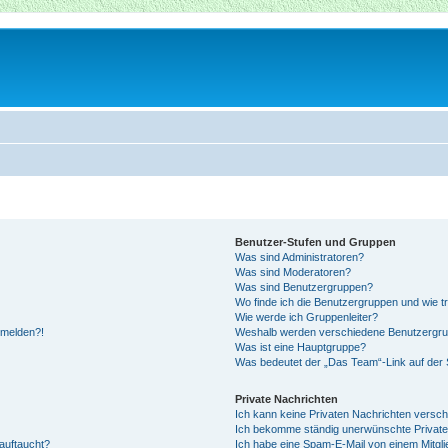
Benutzer-Stufen und Gruppen
Was sind Administratoren?
Was sind Moderatoren?
Was sind Benutzergruppen?
Wo finde ich die Benutzergruppen und wie tr
Wie werde ich Gruppenleiter?
anmelden?!
Weshalb werden verschiedene Benutzergrupp
Was ist eine Hauptgruppe?
Was bedeutet der „Das Team“-Link auf der S
Private Nachrichten
Ich kann keine Privaten Nachrichten versch
Ich bekomme ständig unerwünschte Private
auftaucht?
Ich habe eine Spam-E-Mail von einem Mitgli