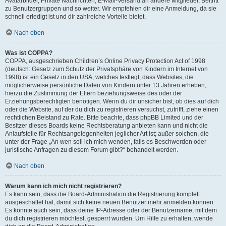
Avatarbilder, Private Nachrichten, E-Mail-Versand an andere Mitglieder, Beitritt
zu Benutzergruppen und so weiter. Wir empfehlen dir eine Anmeldung, da sie
schnell erledigt ist und dir zahlreiche Vorteile bietet.
Nach oben
Was ist COPPA?
COPPA, ausgeschrieben Children’s Online Privacy Protection Act of 1998
(deutsch: Gesetz zum Schutz der Privatsphäre von Kindern im Internet von
1998) ist ein Gesetz in den USA, welches festlegt, dass Websites, die
möglicherweise persönliche Daten von Kindern unter 13 Jahren erheben,
hierzu die Zustimmung der Eltern beziehungsweise des oder der
Erziehungsberechtigten benötigen. Wenn du dir unsicher bist, ob dies auf dich
oder die Website, auf der du dich zu registrieren versuchst, zutrifft, ziehe einen
rechtlichen Beistand zu Rate. Bitte beachte, dass phpBB Limited und der
Besitzer dieses Boards keine Rechtsberatung anbieten kann und nicht die
Anlaufstelle für Rechtsangelegenheiten jeglicher Art ist; außer solchen, die
unter der Frage „An wen soll ich mich wenden, falls es Beschwerden oder
juristische Anfragen zu diesem Forum gibt?“ behandelt werden.
Nach oben
Warum kann ich mich nicht registrieren?
Es kann sein, dass die Board-Administration die Registrierung komplett
ausgeschaltet hat, damit sich keine neuen Benutzer mehr anmelden können.
Es könnte auch sein, dass deine IP-Adresse oder der Benutzername, mit dem
du dich registrieren möchtest, gesperrt wurden. Um Hilfe zu erhalten, wende