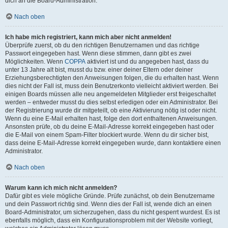
dich an die Board-Administration.
Nach oben
Ich habe mich registriert, kann mich aber nicht anmelden!
Überprüfe zuerst, ob du den richtigen Benutzernamen und das richtige
Passwort eingegeben hast. Wenn diese stimmen, dann gibt es zwei
Möglichkeiten. Wenn
COPPA
aktiviert ist und du angegeben hast, dass du
unter 13 Jahre alt bist, musst du bzw. einer deiner Eltern oder deiner
Erziehungsberechtigten den Anweisungen folgen, die du erhalten hast. Wenn
dies nicht der Fall ist, muss dein Benutzerkonto vielleicht aktiviert werden. Bei
einigen Boards müssen alle neu angemeldeten Mitglieder erst freigeschaltet
werden – entweder musst du dies selbst erledigen oder ein Administrator. Bei
der Registrierung wurde dir mitgeteilt, ob eine Aktivierung nötig ist oder nicht.
Wenn du eine E-Mail erhalten hast, folge den dort enthaltenen Anweisungen.
Ansonsten prüfe, ob du deine E-Mail-Adresse korrekt eingegeben hast oder
die E-Mail von einem Spam-Filter blockiert wurde. Wenn du dir sicher bist,
dass deine E-Mail-Adresse korrekt eingegeben wurde, dann kontaktiere einen
Administrator.
Nach oben
Warum kann ich mich nicht anmelden?
Dafür gibt es viele mögliche Gründe. Prüfe zunächst, ob dein Benutzername
und dein Passwort richtig sind. Wenn dies der Fall ist, wende dich an einen
Board-Administrator, um sicherzugehen, dass du nicht gesperrt wurdest. Es ist
ebenfalls möglich, dass ein Konfigurationsproblem mit der Website vorliegt,