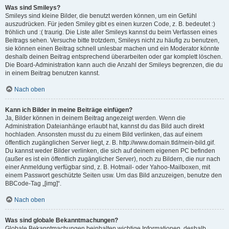
Was sind Smileys?
Smileys sind kleine Bilder, die benutzt werden können, um ein Gefühl
auszudrücken. Für jeden Smiley gibt es einen kurzen Code, z. B. bedeutet :)
fröhlich und :( traurig. Die Liste aller Smileys kannst du beim Verfassen eines
Beitrags sehen. Versuche bitte trotzdem, Smileys nicht zu häufig zu benutzen,
sie können einen Beitrag schnell unlesbar machen und ein Moderator könnte
deshalb deinen Beitrag entsprechend überarbeiten oder gar komplett löschen.
Die Board-Administration kann auch die Anzahl der Smileys begrenzen, die du
in einem Beitrag benutzen kannst.
Nach oben
Kann ich Bilder in meine Beiträge einfügen?
Ja, Bilder können in deinem Beitrag angezeigt werden. Wenn die
Administration Dateianhänge erlaubt hat, kannst du das Bild auch direkt
hochladen. Ansonsten musst du zu einem Bild verlinken, das auf einem
öffentlich zugänglichen Server liegt, z. B. http://www.domain.tld/mein-bild.gif.
Du kannst weder Bilder verlinken, die sich auf deinem eigenen PC befinden
(außer es ist ein öffentlich zugänglicher Server), noch zu Bildern, die nur nach
einer Anmeldung verfügbar sind, z. B. Hotmail- oder Yahoo-Mailboxen, mit
einem Passwort geschützte Seiten usw. Um das Bild anzuzeigen, benutze den
BBCode-Tag „[img]“.
Nach oben
Was sind globale Bekanntmachungen?
Globale Bekanntmachungen beinhalten wichtige Informationen, deshalb