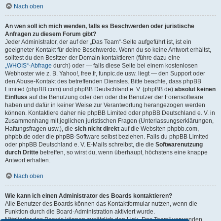
Nach oben
An wen soll ich mich wenden, falls es Beschwerden oder juristische
Anfragen zu diesem Forum gibt?
Jeder Administrator, der auf der „Das Team“-Seite aufgeführt ist, ist ein
geeigneter Kontakt für deine Beschwerde. Wenn du so keine Antwort erhältst,
solltest du den Besitzer der Domain kontaktieren (führe dazu eine
„WHOIS“-Abfrage
durch) oder — falls diese Seite bei einem kostenlosen
Webhoster wie z. B. Yahoo!, free.fr, funpic.de usw. liegt — den Support oder
den Abuse-Kontakt des betreffenden Dienstes. Bitte beachte, dass phpBB
Limited (phpBB.com) und phpBB Deutschland e. V. (phpBB.de)
absolut keinen
Einfluss
auf die Benutzung oder den oder die Benutzer der Forensoftware
haben und dafür in keiner Weise zur Verantwortung herangezogen werden
können. Kontaktiere daher nie phpBB Limited oder phpBB Deutschland e. V. in
Zusammenhang mit jeglichen juristischen Fragen (Unterlassungserklärungen,
Haftungsfragen usw.), die
sich nicht direkt
auf die Websiten phpbb.com,
phpbb.de oder die phpBB-Software selbst beziehen. Falls du phpBB Limited
oder phpBB Deutschland e. V. E-Mails schreibst, die die
Softwarenutzung
durch Dritte
betreffen, so wirst du, wenn überhaupt, höchstens eine knappe
Antwort erhalten.
Nach oben
Wie kann ich einen Administrator des Boards kontaktieren?
Alle Benutzer des Boards können das Kontaktformular nutzen, wenn die
Funktion durch die Board-Administration aktiviert wurde.
Mitglieder des Boards können zusätzlich den Link „Das Team“ verwenden.