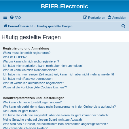
BEIER-Electronic
FAQ
Registrieren
Anmelden
S
Foren-Übersicht
Häufig gestellte Fragen
u
Häufig gestellte Fragen
c
h
Registrierung und Anmeldung
Wozu muss ich mich registrieren?
e
Was ist COPPA?
Warum kann ich mich nicht registrieren?
Ich habe mich registriert, kann mich aber nicht anmelden!
Warum kann ich mich nicht anmelden?
Ich habe mich vor einiger Zeit registriert, kann mich aber nicht mehr anmelden?!
Ich habe mein Passwort vergessen!
Warum werde ich automatisch abgemeldet?
Wozu ist die Funktion „Alle Cookies löschen“?
Benutzerpräferenzen und -einstellungen
Wie kann ich meine Einstellungen ändern?
Wie kann ich verhindern, dass mein Benutzername in der Online-Liste auftaucht?
Die Forenuhr geht falsch!
Ich habe die Zeitzone eingestellt, aber die Forenuhr geht immer noch falsch!
Meine Sprache steht auf diesem Board nicht zur Auswahl!
Was sind das für Bilder, die bei meinem Benutzernamen angezeigt werden?
Wie verwende ich einen Avatar?