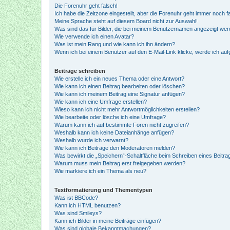
Die Forenuhr geht falsch!
Ich habe die Zeitzone eingestellt, aber die Forenuhr geht immer noch f
Meine Sprache steht auf diesem Board nicht zur Auswahl!
Was sind das für Bilder, die bei meinem Benutzernamen angezeigt we
Wie verwende ich einen Avatar?
Was ist mein Rang und wie kann ich ihn ändern?
Wenn ich bei einem Benutzer auf den E-Mail-Link klicke, werde ich au
Beiträge schreiben
Wie erstelle ich ein neues Thema oder eine Antwort?
Wie kann ich einen Beitrag bearbeiten oder löschen?
Wie kann ich meinem Beitrag eine Signatur anfügen?
Wie kann ich eine Umfrage erstellen?
Wieso kann ich nicht mehr Antwortmöglichkeiten erstellen?
Wie bearbeite oder lösche ich eine Umfrage?
Warum kann ich auf bestimmte Foren nicht zugreifen?
Weshalb kann ich keine Dateianhänge anfügen?
Weshalb wurde ich verwarnt?
Wie kann ich Beiträge den Moderatoren melden?
Was bewirkt die „Speichern“-Schaltfläche beim Schreiben eines Beitra
Warum muss mein Beitrag erst freigegeben werden?
Wie markiere ich ein Thema als neu?
Textformatierung und Thementypen
Was ist BBCode?
Kann ich HTML benutzen?
Was sind Smileys?
Kann ich Bilder in meine Beiträge einfügen?
Was sind globale Bekanntmachungen?