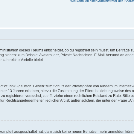
Wie kann ich einen Administrator des Board
istration dieses Forums entscheidet, ob du registriert sein musst, um Beiträge zu s
ung stehen: zum Beispiel Avatarbilder, Private Nachrichten, E-Mail-Versand an ander
 zahlreiche Vorteile bietet.
t of 1998 (deutsch: Gesetz zum Schutz der Privatsphäre von Kindern im Internet vo
unter 13 Jahren erheben, hierzu die Zustimmung der Eltern beziehungsweise des o
h zu registrieren versuchst, zutrifft, ziehe einen rechtlichen Beistand zu Rate. Bit
für Rechtsangelegenheiten jeglicher Art ist; außer solchen, die unter der Frage „
.
g komplett ausgeschaltet hat, damit sich keine neuen Benutzer mehr anmelden könn