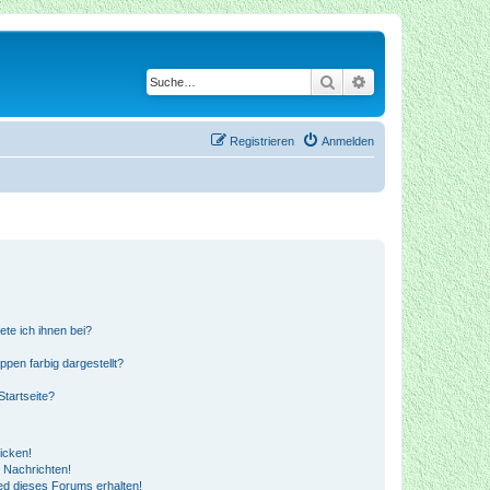
Suche
Erweiterte Suche
Registrieren
Anmelden
ete ich ihnen bei?
en farbig dargestellt?
tartseite?
icken!
 Nachrichten!
ed dieses Forums erhalten!