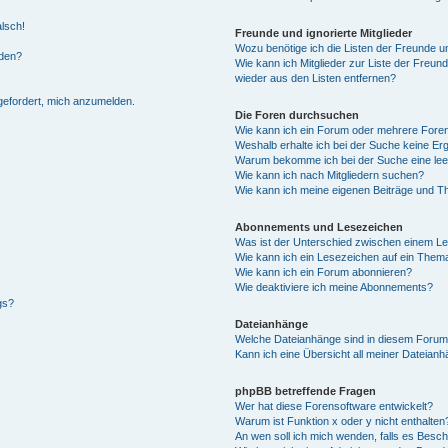
alsch!
Freunde und ignorierte Mitglieder
Wozu benötige ich die Listen der Freunde un
rden?
Wie kann ich Mitglieder zur Liste der Freund
wieder aus den Listen entfernen?
fgefordert, mich anzumelden.
Die Foren durchsuchen
Wie kann ich ein Forum oder mehrere For
Weshalb erhalte ich bei der Suche keine Er
Warum bekomme ich bei der Suche eine lee
Wie kann ich nach Mitgliedern suchen?
Wie kann ich meine eigenen Beiträge und T
Abonnements und Lesezeichen
Was ist der Unterschied zwischen einem L
Wie kann ich ein Lesezeichen auf ein Them
Wie kann ich ein Forum abonnieren?
Wie deaktiviere ich meine Abonnements?
gs?
Dateianhänge
Welche Dateianhänge sind in diesem Forum
Kann ich eine Übersicht all meiner Dateian
phpBB betreffende Fragen
Wer hat diese Forensoftware entwickelt?
Warum ist Funktion x oder y nicht enthalten
An wen soll ich mich wenden, falls es Besc