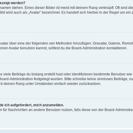
gezeigt werden?
amen stehen. Eines dieser Bilder ist meist mit deinem Rang verknüpft: Oft sind di
ld wird auch als „Avatar“ bezeichnet. Es handelt sich hierbei in der Regel um ein
 Avatar über eine der folgenden vier Methoden hinzufügen: Gravatar, Galerie, Rem
en Avatar benutzen kannst, solltest du die Board-Administration kontaktieren.
viele Beiträge du bislang erstellt hast oder identifizieren bestimmte Benutzer w
 Board-Administration festgelegt wurden. Bitte schreibe keine sinnlosen Beiträge
wird deinen Rang unter Umständen einfach wieder zurücksetzen.
rde ich aufgefordert, mich anzumelden.
ion für Nachrichten an andere Benutzer nutzen, falls diese von der Board-Administ