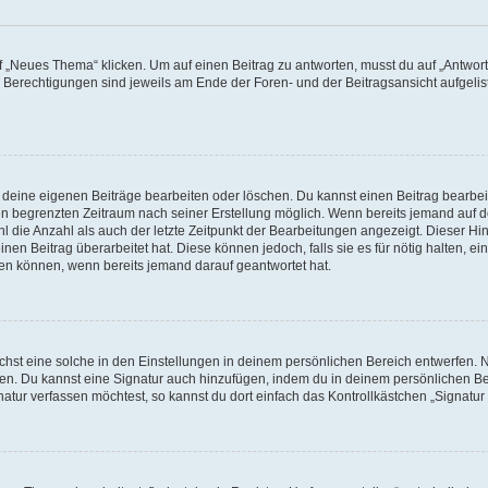
„Neues Thema“ klicken. Um auf einen Beitrag zu antworten, musst du auf „Antworte
e Berechtigungen sind jeweils am Ende der Foren- und der Beitragsansicht aufgeliste
r deine eigenen Beiträge bearbeiten oder löschen. Du kannst einen Beitrag bearbe
inen begrenzten Zeitraum nach seiner Erstellung möglich. Wenn bereits jemand auf de
 die Anzahl als auch der letzte Zeitpunkt der Bearbeitungen angezeigt. Dieser Hi
en Beitrag überarbeitet hat. Diese können jedoch, falls sie es für nötig halten, ei
hen können, wenn bereits jemand darauf geantwortet hat.
st eine solche in den Einstellungen in deinem persönlichen Bereich entwerfen. Na
eren. Du kannst eine Signatur auch hinzufügen, indem du in deinem persönlichen 
atur verfassen möchtest, so kannst du dort einfach das Kontrollkästchen „Signatu