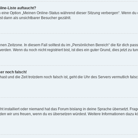
ine-Liste auftaucht?
n eine Option „Meinen Online-Status während dieser Sitzung verbergen“. Wenn du d
st dann als unsichtbarer Besucher gezählt.
en Zeitzone. In diesem Fall solltest du im „Persönlichen Bereich“ die für dich passe
den. Wenn du noch nicht registriert bist, ist dies ein guter Grund, dies jetzt zu tun
mer noch falsch!
t hast und die Zeit trotzdem noch falsch ist, geht die Uhr des Servers vermutlich fal
t installiert oder niemand hat das Forum bislang in deine Sprache übersetzt. Frag
, würden wir uns freuen, wenn du es übersetzen würdest. Weitere Informationen dazu