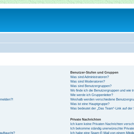
Benutzer-Stufen und Gruppen
Was sind Administratoren?
Was sind Moderatoren?
Was sind Benutzergruppen?
Wo finde ich die Benutzergruppen und wie tr
Wie werde ich Gruppenleiter?
anmelden?!
Weshalb werden verschiedene Benutzergrupp
Was ist eine Hauptgruppe?
Was bedeutet der „Das Team“-Link auf der S
Private Nachrichten
Ich kann keine Privaten Nachrichten versch
Ich bekomme ständig unerwünschte Private
auftaucht?
Ich habe eine Spam-E-Mail von einem Mitgli