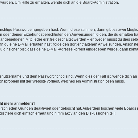
 wurden. Um Hilfe zu erhalten, wende dich an die Board-Administration.
 richtige Passwort eingegeben hast. Wenn diese stimmen, dann gibt es zwei Mögl
tern oder deiner Erziehungsberechtigten den Anweisungen folgen, die du erhalten ha
u angemeldeten Mitglieder erst freigeschaltet werden – entweder musst du dies selbs
. Wenn du eine E-Mail erhalten hast, folge den dort enthaltenen Anweisungen. Ansons
 dir sicher bist, dass deine E-Mail-Adresse korrekt eingegeben wurde, dann kontak
Benutzername und dein Passwort richtig sind. Wenn dies der Fall ist, wende dich a
ionsproblem mit der Website vorliegt, welches ein Administrator lösen muss.
icht mehr anmelden?!
erschieden Gründen deaktiviert oder gelöscht hat. Außerdem löschen viele Boards r
triere dich einfach erneut und nimm aktiv an den Diskussionen teil!