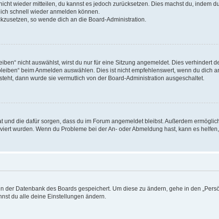
 nicht wieder mitteilen, du kannst es jedoch zurücksetzen. Dies machst du, indem 
 dich schnell wieder anmelden können.
ückzusetzen, so wende dich an die Board-Administration.
en“ nicht auswählst, wirst du nur für eine Sitzung angemeldet. Dies verhindert 
leiben“ beim Anmelden auswählen. Dies ist nicht empfehlenswert, wenn du dich an
 steht, dann wurde sie vermutlich von der Board-Administration ausgeschaltet.
 hat und die dafür sorgen, dass du im Forum angemeldet bleibst. Außerdem ermögli
tiviert wurden. Wenn du Probleme bei der An- oder Abmeldung hast, kann es helfen
n in der Datenbank des Boards gespeichert. Um diese zu ändern, gehe in den „Persö
nst du alle deine Einstellungen ändern.