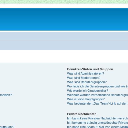
Benutzer-Stufen und Gruppen
Was sind Administratoren?
Was sind Moderatoren?
Was sind Benutzergruppen?
Wo finde ich die Benutzergruppen und wie tr
Wie werde ich Gruppenleiter?
anmelden?!
Weshalb werden verschiedene Benutzergrupp
Was ist eine Hauptgruppe?
Was bedeutet der „Das Team“-Link auf der S
Private Nachrichten
Ich kann keine Privaten Nachrichten versch
Ich bekomme ständig unerwünschte Private
auftaucht?
Ich habe eine Spam-E-Mail von einem Mitgli