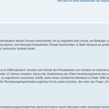
Wie kann ich einen Administrator des Board
istration dieses Forums entscheidet, ob du registriert sein musst, um Beiträge zu s
ung stehen: zum Beispiel Avatarbilder, Private Nachrichten, E-Mail-Versand an ander
 zahlreiche Vorteile bietet.
t of 1998 (deutsch: Gesetz zum Schutz der Privatsphäre von Kindern im Internet vo
unter 13 Jahren erheben, hierzu die Zustimmung der Eltern beziehungsweise des o
h zu registrieren versuchst, zutrifft, ziehe einen rechtlichen Beistand zu Rate. Bit
für Rechtsangelegenheiten jeglicher Art ist; außer solchen, die unter der Frage „
.
g komplett ausgeschaltet hat, damit sich keine neuen Benutzer mehr anmelden könn