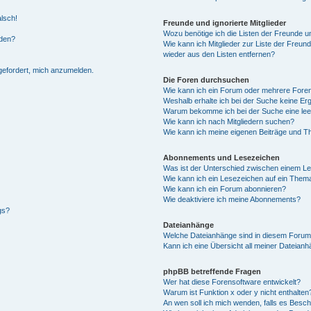
alsch!
Freunde und ignorierte Mitglieder
Wozu benötige ich die Listen der Freunde un
rden?
Wie kann ich Mitglieder zur Liste der Freund
wieder aus den Listen entfernen?
fgefordert, mich anzumelden.
Die Foren durchsuchen
Wie kann ich ein Forum oder mehrere For
Weshalb erhalte ich bei der Suche keine Er
Warum bekomme ich bei der Suche eine lee
Wie kann ich nach Mitgliedern suchen?
Wie kann ich meine eigenen Beiträge und T
Abonnements und Lesezeichen
Was ist der Unterschied zwischen einem L
Wie kann ich ein Lesezeichen auf ein Them
Wie kann ich ein Forum abonnieren?
Wie deaktiviere ich meine Abonnements?
gs?
Dateianhänge
Welche Dateianhänge sind in diesem Forum
Kann ich eine Übersicht all meiner Dateian
phpBB betreffende Fragen
Wer hat diese Forensoftware entwickelt?
Warum ist Funktion x oder y nicht enthalten
An wen soll ich mich wenden, falls es Besc