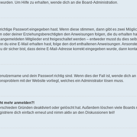
 wurden. Um Hilfe zu erhalten, wende dich an die Board-Administration.
 richtige Passwort eingegeben hast. Wenn diese stimmen, dann gibt es zwei Mögl
tern oder deiner Erziehungsberechtigten den Anweisungen folgen, die du erhalten ha
u angemeldeten Mitglieder erst freigeschaltet werden – entweder musst du dies selbs
. Wenn du eine E-Mail erhalten hast, folge den dort enthaltenen Anweisungen. Ansons
 dir sicher bist, dass deine E-Mail-Adresse korrekt eingegeben wurde, dann kontak
Benutzername und dein Passwort richtig sind. Wenn dies der Fall ist, wende dich a
ionsproblem mit der Website vorliegt, welches ein Administrator lösen muss.
icht mehr anmelden?!
erschieden Gründen deaktiviert oder gelöscht hat. Außerdem löschen viele Boards r
triere dich einfach erneut und nimm aktiv an den Diskussionen teil!