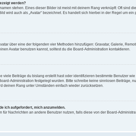
gezeigt werden?
amen stehen. Eines dieser Bilder ist meist mit deinem Rang verknüpft: Oft sind di
ld wird auch als „Avatar“ bezeichnet. Es handelt sich hierbei in der Regel um ein
 Avatar über eine der folgenden vier Methoden hinzufügen: Gravatar, Galerie, Rem
en Avatar benutzen kannst, solltest du die Board-Administration kontaktieren.
viele Beiträge du bislang erstellt hast oder identifizieren bestimmte Benutzer w
 Board-Administration festgelegt wurden. Bitte schreibe keine sinnlosen Beiträge
wird deinen Rang unter Umständen einfach wieder zurücksetzen.
rde ich aufgefordert, mich anzumelden.
ion für Nachrichten an andere Benutzer nutzen, falls diese von der Board-Administ