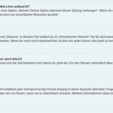
ine-Liste auftaucht?
n eine Option „Meinen Online-Status während dieser Sitzung verbergen“. Wenn du d
st dann als unsichtbarer Besucher gezählt.
en Zeitzone. In diesem Fall solltest du im „Persönlichen Bereich“ die für dich passe
den. Wenn du noch nicht registriert bist, ist dies ein guter Grund, dies jetzt zu tun
mer noch falsch!
t hast und die Zeit trotzdem noch falsch ist, geht die Uhr des Servers vermutlich fal
t installiert oder niemand hat das Forum bislang in deine Sprache übersetzt. Frag
, würden wir uns freuen, wenn du es übersetzen würdest. Weitere Informationen dazu