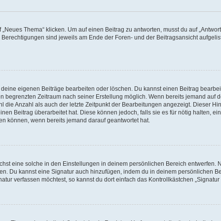
„Neues Thema“ klicken. Um auf einen Beitrag zu antworten, musst du auf „Antworte
e Berechtigungen sind jeweils am Ende der Foren- und der Beitragsansicht aufgeliste
r deine eigenen Beiträge bearbeiten oder löschen. Du kannst einen Beitrag bearbe
inen begrenzten Zeitraum nach seiner Erstellung möglich. Wenn bereits jemand auf de
 die Anzahl als auch der letzte Zeitpunkt der Bearbeitungen angezeigt. Dieser Hi
en Beitrag überarbeitet hat. Diese können jedoch, falls sie es für nötig halten, ei
hen können, wenn bereits jemand darauf geantwortet hat.
st eine solche in den Einstellungen in deinem persönlichen Bereich entwerfen. Na
eren. Du kannst eine Signatur auch hinzufügen, indem du in deinem persönlichen 
atur verfassen möchtest, so kannst du dort einfach das Kontrollkästchen „Signatu