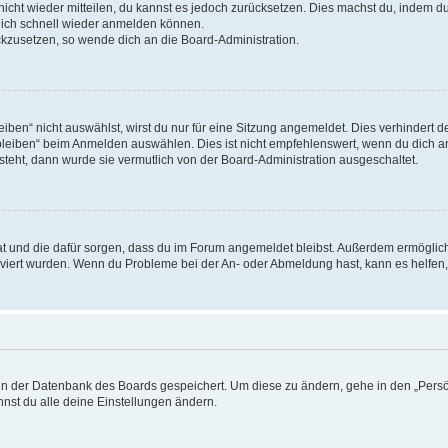
 nicht wieder mitteilen, du kannst es jedoch zurücksetzen. Dies machst du, indem 
 dich schnell wieder anmelden können.
ückzusetzen, so wende dich an die Board-Administration.
en“ nicht auswählst, wirst du nur für eine Sitzung angemeldet. Dies verhindert 
leiben“ beim Anmelden auswählen. Dies ist nicht empfehlenswert, wenn du dich an
 steht, dann wurde sie vermutlich von der Board-Administration ausgeschaltet.
 hat und die dafür sorgen, dass du im Forum angemeldet bleibst. Außerdem ermögli
tiviert wurden. Wenn du Probleme bei der An- oder Abmeldung hast, kann es helfen
n in der Datenbank des Boards gespeichert. Um diese zu ändern, gehe in den „Persö
nst du alle deine Einstellungen ändern.