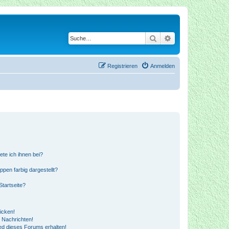
Suche
Erweiterte Suche
Registrieren
Anmelden
ete ich ihnen bei?
en farbig dargestellt?
tartseite?
icken!
 Nachrichten!
ed dieses Forums erhalten!