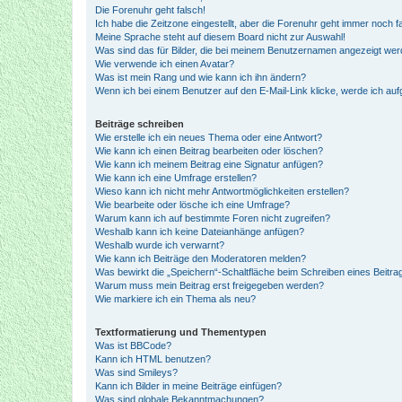
Die Forenuhr geht falsch!
Ich habe die Zeitzone eingestellt, aber die Forenuhr geht immer noch f
Meine Sprache steht auf diesem Board nicht zur Auswahl!
Was sind das für Bilder, die bei meinem Benutzernamen angezeigt we
Wie verwende ich einen Avatar?
Was ist mein Rang und wie kann ich ihn ändern?
Wenn ich bei einem Benutzer auf den E-Mail-Link klicke, werde ich au
Beiträge schreiben
Wie erstelle ich ein neues Thema oder eine Antwort?
Wie kann ich einen Beitrag bearbeiten oder löschen?
Wie kann ich meinem Beitrag eine Signatur anfügen?
Wie kann ich eine Umfrage erstellen?
Wieso kann ich nicht mehr Antwortmöglichkeiten erstellen?
Wie bearbeite oder lösche ich eine Umfrage?
Warum kann ich auf bestimmte Foren nicht zugreifen?
Weshalb kann ich keine Dateianhänge anfügen?
Weshalb wurde ich verwarnt?
Wie kann ich Beiträge den Moderatoren melden?
Was bewirkt die „Speichern“-Schaltfläche beim Schreiben eines Beitra
Warum muss mein Beitrag erst freigegeben werden?
Wie markiere ich ein Thema als neu?
Textformatierung und Thementypen
Was ist BBCode?
Kann ich HTML benutzen?
Was sind Smileys?
Kann ich Bilder in meine Beiträge einfügen?
Was sind globale Bekanntmachungen?