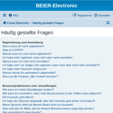
BEIER-Electronic
FAQ
Registrieren
Anmelden
S
Foren-Übersicht
Häufig gestellte Fragen
u
Häufig gestellte Fragen
c
h
Registrierung und Anmeldung
Wozu muss ich mich registrieren?
e
Was ist COPPA?
Warum kann ich mich nicht registrieren?
Ich habe mich registriert, kann mich aber nicht anmelden!
Warum kann ich mich nicht anmelden?
Ich habe mich vor einiger Zeit registriert, kann mich aber nicht mehr anmelden?!
Ich habe mein Passwort vergessen!
Warum werde ich automatisch abgemeldet?
Wozu ist die Funktion „Alle Cookies löschen“?
Benutzerpräferenzen und -einstellungen
Wie kann ich meine Einstellungen ändern?
Wie kann ich verhindern, dass mein Benutzername in der Online-Liste auftaucht?
Die Forenuhr geht falsch!
Ich habe die Zeitzone eingestellt, aber die Forenuhr geht immer noch falsch!
Meine Sprache steht auf diesem Board nicht zur Auswahl!
Was sind das für Bilder, die bei meinem Benutzernamen angezeigt werden?
Wie verwende ich einen Avatar?