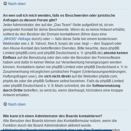
Nach oben
An wen soll ich mich wenden, falls es Beschwerden oder juristische
Anfragen zu diesem Forum gibt?
Jeder Administrator, der auf der „Das Team“-Seite aufgeführt ist, ist ein
geeigneter Kontakt für deine Beschwerde. Wenn du so keine Antwort erhältst,
solltest du den Besitzer der Domain kontaktieren (führe dazu eine
„WHOIS“-Abfrage
durch) oder — falls diese Seite bei einem kostenlosen
Webhoster wie z. B. Yahoo!, free.fr, funpic.de usw. liegt — den Support oder
den Abuse-Kontakt des betreffenden Dienstes. Bitte beachte, dass phpBB
Limited (phpBB.com) und phpBB Deutschland e. V. (phpBB.de)
absolut keinen
Einfluss
auf die Benutzung oder den oder die Benutzer der Forensoftware
haben und dafür in keiner Weise zur Verantwortung herangezogen werden
können. Kontaktiere daher nie phpBB Limited oder phpBB Deutschland e. V. in
Zusammenhang mit jeglichen juristischen Fragen (Unterlassungserklärungen,
Haftungsfragen usw.), die
sich nicht direkt
auf die Websiten phpbb.com,
phpbb.de oder die phpBB-Software selbst beziehen. Falls du phpBB Limited
oder phpBB Deutschland e. V. E-Mails schreibst, die die
Softwarenutzung
durch Dritte
betreffen, so wirst du, wenn überhaupt, höchstens eine knappe
Antwort erhalten.
Nach oben
Wie kann ich einen Administrator des Boards kontaktieren?
Alle Benutzer des Boards können das Kontaktformular nutzen, wenn die
Funktion durch die Board-Administration aktiviert wurde.
Mitglieder des Boards können zusätzlich den Link „Das Team“ verwenden.