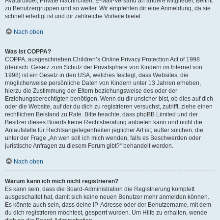
Avatarbilder, Private Nachrichten, E-Mail-Versand an andere Mitglieder, Beitritt
zu Benutzergruppen und so weiter. Wir empfehlen dir eine Anmeldung, da sie
schnell erledigt ist und dir zahlreiche Vorteile bietet.
Nach oben
Was ist COPPA?
COPPA, ausgeschrieben Children’s Online Privacy Protection Act of 1998
(deutsch: Gesetz zum Schutz der Privatsphäre von Kindern im Internet von
1998) ist ein Gesetz in den USA, welches festlegt, dass Websites, die
möglicherweise persönliche Daten von Kindern unter 13 Jahren erheben,
hierzu die Zustimmung der Eltern beziehungsweise des oder der
Erziehungsberechtigten benötigen. Wenn du dir unsicher bist, ob dies auf dich
oder die Website, auf der du dich zu registrieren versuchst, zutrifft, ziehe einen
rechtlichen Beistand zu Rate. Bitte beachte, dass phpBB Limited und der
Besitzer dieses Boards keine Rechtsberatung anbieten kann und nicht die
Anlaufstelle für Rechtsangelegenheiten jeglicher Art ist; außer solchen, die
unter der Frage „An wen soll ich mich wenden, falls es Beschwerden oder
juristische Anfragen zu diesem Forum gibt?“ behandelt werden.
Nach oben
Warum kann ich mich nicht registrieren?
Es kann sein, dass die Board-Administration die Registrierung komplett
ausgeschaltet hat, damit sich keine neuen Benutzer mehr anmelden können.
Es könnte auch sein, dass deine IP-Adresse oder der Benutzername, mit dem
du dich registrieren möchtest, gesperrt wurden. Um Hilfe zu erhalten, wende