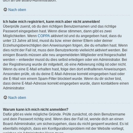
dich an die Board-Administration.
Nach oben
Ich habe mich registriert, kann mich aber nicht anmelden!
Überprüfe zuerst, ob du den richtigen Benutzernamen und das richtige
Passwort eingegeben hast. Wenn diese stimmen, dann gibt es zwei
Möglichkeiten. Wenn
COPPA
aktiviert ist und du angegeben hast, dass du
unter 13 Jahre alt bist, musst du bzw. einer deiner Eltern oder deiner
Erziehungsberechtigten den Anweisungen folgen, die du erhalten hast. Wenn
dies nicht der Fall ist, muss dein Benutzerkonto vielleicht aktiviert werden. Bei
einigen Boards müssen alle neu angemeldeten Mitglieder erst freigeschaltet
werden – entweder musst du dies selbst erledigen oder ein Administrator. Bei
der Registrierung wurde dir mitgeteilt, ob eine Aktivierung nötig ist oder nicht.
Wenn du eine E-Mail erhalten hast, folge den dort enthaltenen Anweisungen.
Ansonsten prüfe, ob du deine E-Mail-Adresse korrekt eingegeben hast oder
die E-Mail von einem Spam-Filter blockiert wurde. Wenn du dir sicher bist,
dass deine E-Mail-Adresse korrekt eingegeben wurde, dann kontaktiere einen
Administrator.
Nach oben
Warum kann ich mich nicht anmelden?
Dafür gibt es viele mögliche Gründe. Prüfe zunächst, ob dein Benutzername
und dein Passwort richtig sind. Wenn dies der Fall ist, wende dich an einen
Board-Administrator, um sicherzugehen, dass du nicht gesperrt wurdest. Es ist
ebenfalls möglich, dass ein Konfigurationsproblem mit der Website vorliegt,