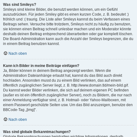
Was sind Smileys?
Smileys sind kleine Bilder, die benutzt werden können, um ein Gefühl
auszudrücken. Für jeden Smiley gibt es einen kurzen Code, z. B. bedeutet :)
fröhlich und :( traurig. Die Liste aller Smileys kannst du beim Verfassen eines
Beitrags sehen. Versuche bitte trotzdem, Smileys nicht zu häufig zu benutzen,
sie können einen Beitrag schnell unlesbar machen und ein Moderator könnte
deshalb deinen Beitrag entsprechend überarbeiten oder gar komplett löschen.
Die Board-Administration kann auch die Anzahl der Smileys begrenzen, die du
in einem Beitrag benutzen kannst.
Nach oben
Kann ich Bilder in meine Beiträge einfügen?
Ja, Bilder können in deinem Beitrag angezeigt werden. Wenn die
Administration Dateianhänge erlaubt hat, kannst du das Bild auch direkt
hochladen. Ansonsten musst du zu einem Bild verlinken, das auf einem
öffentlich zugänglichen Server liegt, z. B. http://www.domain.tld/mein-bild.gif.
Du kannst weder Bilder verlinken, die sich auf deinem eigenen PC befinden
(außer es ist ein öffentlich zugänglicher Server), noch zu Bildern, die nur nach
einer Anmeldung verfügbar sind, z. B. Hotmail- oder Yahoo-Mailboxen, mit
einem Passwort geschützte Seiten usw. Um das Bild anzuzeigen, benutze den
BBCode-Tag „[img]“.
Nach oben
Was sind globale Bekanntmachungen?
Globale Bekanntmachungen beinhalten wichtige Informationen, deshalb